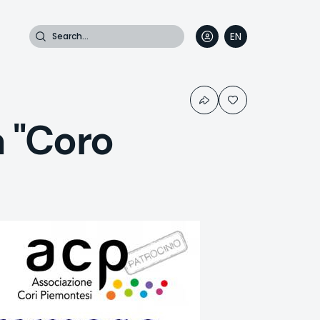
Search
EN
DE
FR
IT
 "Coro