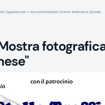
zione
tion
Experiences
Accommodation
Events
Webcams
Ebooks
pale
ostra fotografica
mese"