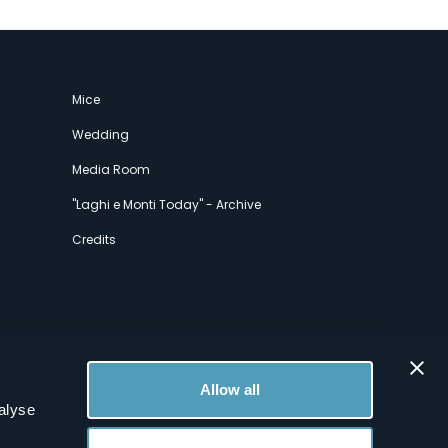
Mice
Wedding
Media Room
"Laghi e Monti Today" - Archive
Credits
Allow all
alyse