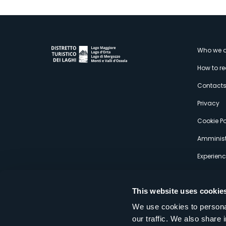
M
Who we a
How to r
s
Contact
Privacy
Cookie Po
Amminist
Experien
This website uses cookie
We use cookies to personal
our traffic. We also share 
Distretto Turistico dei Laghi Scrl