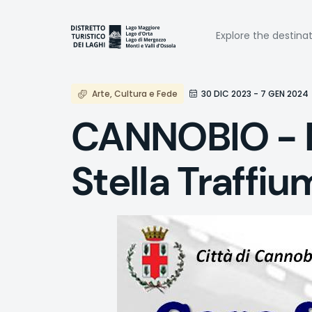
Skip
to
Naviga
main
Explore the destina
content
princi
Arte, Cultura e Fede
30 DIC 2023 - 7 GEN 2024
CANNOBIO - M
Stella Traffiu