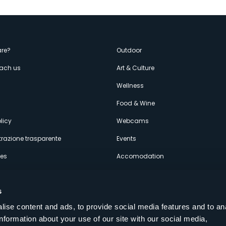
enù
re?
Outdoor
each us
Art & Culture
econdario
s
Wellness
Food & Wine
licy
Webcams
razione trasparente
Events
ces
Accomodation
s
ise content and ads, to provide social media features and to an
information about your use of our site with our social media,
Follow us on our social networks