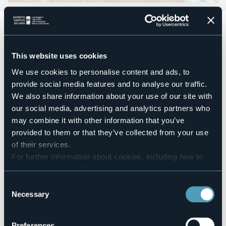
Vari appuntamenti vi aspettano
a Trarego Viggiona (VB)
per festeggiare insieme il Natale:
- Venerdì 8 dicembre - Lanternata ed accensione
This website uses cookies
dell'albero di Natale
- Domenica 10 dicembre - Mercatini di Natale
We use cookies to personalise content and ads, to
- Sabato 16 dicembre - Concerto Natalizio
provide social media features and to analyse our traffic.
- Sabato 23 dicembre - Arriva Babbo Natale
We also share information about your use of our site with
- Sabato 6 gennaio 2024 - Arriva la Befana
our social media, advertising and analytics partners who
- Sabato 13 gennaio 2024 - Serata Raclette
may combine it with other information that you’ve
Ed inoltre potrete partecipare ad una
grande lotteria di
provided to them or that they’ve collected from your use
Natale con estrazione finale sabato 13 gennaio 2024.
of their services.
E per tutto il periodo natalizio sarà allestito il Presepe e
For further information about cookies, including how to
l'ufficio dell'Elfo di Babbo Natale in zona "Pianaccio".
manage and delete them
click here
.
Event organizer
You can find the full Privacy Policy
here
Comune di Trarego Cheglio Viggiona
Consent
Necessary
Selection
Event location
Vedi locandina
Telephone
Preferences