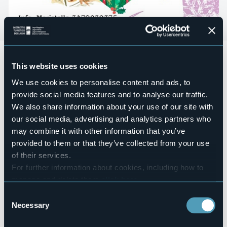
Il gruppo "Mateon ad l'Arcon" vi aspetta
dalle 10.00 alle
17.00
(orario continuato)
sopra l'ufficio postale la
This website uses cookies
Mostra Mercato di Artigianato locale a Pontegrande
We use cookies to personalise content and ads, to
nelle seguenti date
:
provide social media features and to analyse our traffic.
- sabato 2 e domenica 3 dicembre
We also share information about your use of our site with
- venerdì 8, sabato 9 e domenica 10 dicembre
our social media, advertising and analytics partners who
- sabato 16 e domenica 17 dicembre
may combine it with other information that you’ve
Per informazioni: vedi contatti sottoindicati.
provided to them or that they’ve collected from your use
Event organizer
of their services.
Gruppo "Mateon ad l'Arcon"
For further information about cookies, including how to
Event location
manage and delete them
click here
.
Sopra le poste
You can find the full Privacy Policy
here
Consent
Telephone
Necessary
Selection
+39 347 9030375 (Maristella)
E-mail