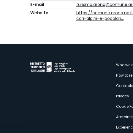
E-mail
turismo.arona@comune.aro
Website
https://comune.arona.no.i
cori-alpini-e-popolari…
M
Who we a
How to r
s
Contact
Privacy
Cookie Po
Amminist
Experien