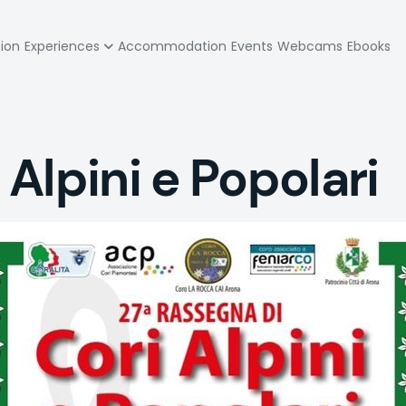
zione
tion
Experiences
Accommodation
Events
Webcams
Ebooks
pale
Alpini e Popolari