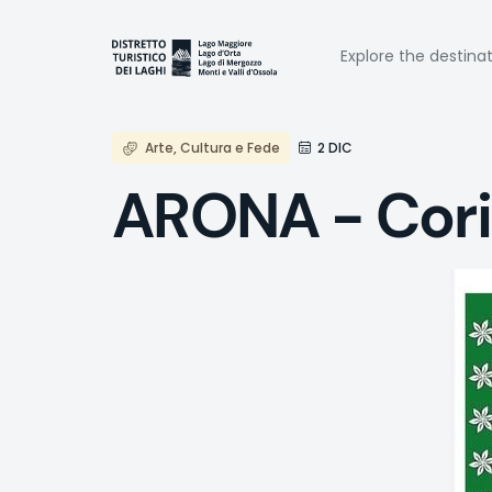
Skip
to
Naviga
main
Explore the destina
content
princi
Arte, Cultura e Fede
2 DIC
ARONA - Cori 