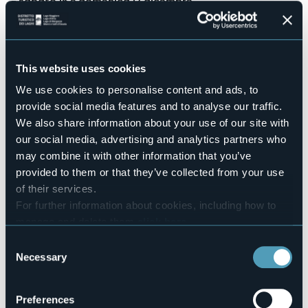
- sabato 16 e domenica 17 dicembre
- sabato 23 dicembre e martedì 26 dicembre
Spettacolo inserito nel biglietto "Grotta di Babbo Natale"
oppure
acquistabile singolarmente direttamente sul posto
al costo di €8,00.
This website uses cookies
I biglietti si acquistano direttamente all'ingresso del
Santuario.
We use cookies to personalise content and ads, to
provide social media features and to analyse our traffic.
Orari repliche:
11:00 - 14:00 - 15:30 (il 9 dicembre 14:30)
We also share information about your use of our site with
Informazioni e prenotazioni on line: vedi mail e sito internet
our social media, advertising and analytics partners who
qui sottostanti.
may combine it with other information that you’ve
Event organizer
provided to them or that they’ve collected from your use
Grotta di Babbo Natale
of their services.
Event location
For further information about cookies, including how to
Santuario Madonna della Guardia
manage and delete them
click here
.
Telephone
You can find the full Privacy Policy
here
+39 3480120346 (WhatsApp) oppure +39 0323 497349 (da
Consent
lun a ven dalle 9.00 alle 18.00)
Necessary
Selection
E-mail
info@grottadibabbonatale.it
Preferences
Website