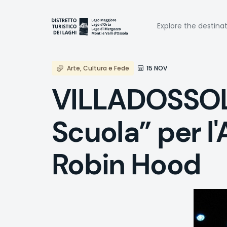
Skip
to
Naviga
main
Explore the destina
content
princi
Arte, Cultura e Fede
15 NOV
VILLADOSSOLA
Scuola” per l
Robin Hood