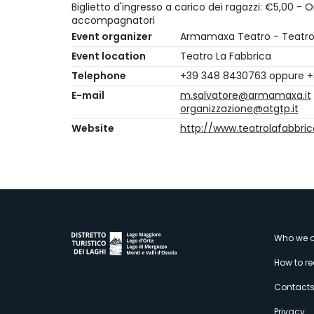
Biglietto d'ingresso a carico dei ragazzi: €5,00 - 
accompagnatori
Event organizer
Armamaxa Teatro - Teatro 
Event location
Teatro La Fabbrica
Telephone
+39 348 8430763 oppure +
E-mail
m.salvatore@armamaxa.it
organizzazione@atgtp.it
Website
http://www.teatrolafabbri
M
Who we a
How to r
s
Contact
Privacy