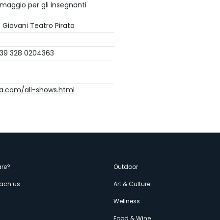
Omaggio per gli insegnanti
Giovani Teatro Pirata
39 328 0204363
ca.com/all-shows.html
enù
re?
Outdoor
each us
Art & Culture
econdario
s
Wellness
Food & Wine