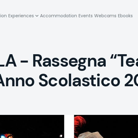
zione
tion
Experiences
Accommodation
Events
Webcams
Ebooks
pale
 - Rassegna “Tea
'Anno Scolastico 