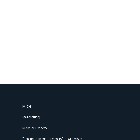
Mice
Wedding
Media Room
"Laghi e Monti Today" - Archive