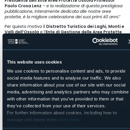
Presidente dell’Ente Aree Protette Ossola Professor
Paolo Crosa Lenz
–
e la realizzazione di questa prestigiosa
pubblicazione, interamente dedicata alle nostre aree
protette, è la migliore celebrazione dei suoi primi 40 anni.
”
Per questo motivo il
Distretto Turistico dei Laghi, Monti e
Valli dell’Ossola
e l’
Ente di Gestione delle Aree Protette
Ossola
hanno deciso di collaborare alla realizzazione di un
nuovo numero della rivista bimestrale “
MERIDIANI
MONTAGNE
” che - grazie all’importante impegno
economico dei due Enti - sarà completamente dedicato
alla
storia, agli itinerari e alla natura delle Alpi Veglia,
This website uses cookies
Devero e Valle Antrona
.
We use cookies to personalise content and ads, to provide
“
Un importante traguardo per il territorio
– spiega il
social media features and to analyse our traffic. We also
Presidente del Distretto Turistico dei Laghi Oreste
share information about your use of our site with our social
Pastore
:
tre edizioni, da Gennaio 2016 ad oggi,
completamente dedicate alle nostre aree montane grazie
media, advertising and analytics partners who may combine i
alla consolidata collaborazione con Editoriale Domus. Grazie
with other information that you’ve provided to them or that
alla diffusione sull’intero territorio nazionale
– continua
they’ve collected from your use of their services.
Oreste Pastore –
gran parte degli appassionati di natura e
For further information about cookies, including how to
montagna hanno avuto, hanno e avranno la possibilità di
conoscere e apprezzare la bellezza dei nostri paradisi alpini.
”
manage and delete them
click here
.
You can find the full Privacy Policy
here
Ricordiamo infatti la già nota pubblicazione di Gennaio