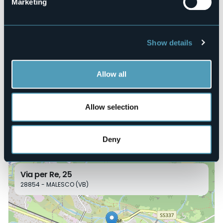
Marketing
Number of beds
60
E-mail
albergo.panorama2023@gmail.com
Show details
Website
https://albergopanorama.eu/
Allow all
Telephone
+39 379 2755984
Codice CIR
Allow selection
103041-ALB-00002
Book here
Deny
Via per Re, 25
28854 - MALESCO (VB)