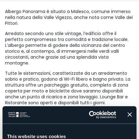
Albergo Panorama è situato a Malesco, comune immerso
nella natura della Valle Vigezzo, anche nota come Valle dei
Pittori.
Arredato secondo uno stile vintage, l’edificio offre il
perfetto compromesso tra comodità e tradizione locale.
L’albergo permette di godere della vicinanza del centro
storico e, al contempo, di immergersi nelle verdi valli
circostanti, anche grazie ad una splendida vista
montagne.
Tutte le sistemazioni, caratterizzate da un arredamento
sobrio e pratico, godono di Wi-Fi libero e bagno privato. La
struttura offre un parcheggio gratuito, completo di zona
coperta per moto e biciclette dove saranno disponibili
anche un punto di ricarica e zona lavaggio. Lounge Bar e
Ristorante sono aperti e disponibili tutti i giorni.
A soli cento metri dalla stazione, è semplicissimo usufruire
della Ferrovia Vigezzina Centovalli per raggiungere i luoghi
più distintivi della Val Vigezzo. Il borgo storico-artistico di
Malesco, facilmente raggiungibile a piedi, vanta la
presenza di architetture religiose, aree protette e siti
This website uses cookies