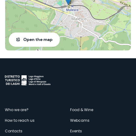
Open the map
Menù
Who we are?
Food & Wine
How to reach us
Webcams
secondario
Contacts
Events