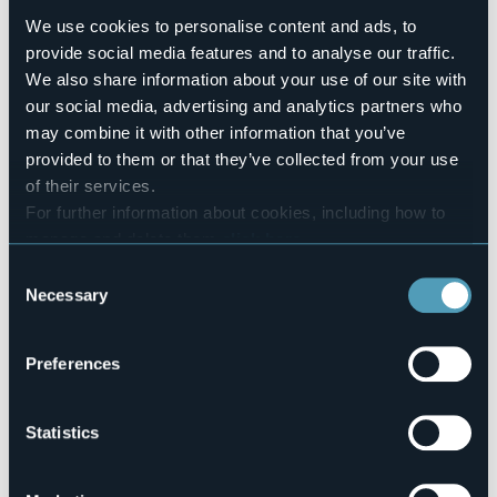
archeologici lascito delle popolazioni longobarde.
We use cookies to personalise content and ads, to
L’invidiabile posizione sulla Via per Re, sistema Albergo
provide social media features and to analyse our traffic.
Panorama su uno snodo fondamentale per raggiungere
Domodossola, Cannero, Cannobio, il Parco Nazionale Val
We also share information about your use of our site with
Grande ed il confine con la Svizzera.
our social media, advertising and analytics partners who
Tra i servizi e le attrazioni nelle aree limitrofe si contano
may combine it with other information that you’ve
un’ovovia, la piana di Vigezzo, Santa Maria Maggiore ed il
provided to them or that they’ve collected from your use
celebre Santuario della Madonna di Re.
of their services.
Accesible for disables guests
For further information about cookies, including how to
No
manage and delete them
click here
.
Wellness
You can find the full Privacy Policy
here
No
Consent
Necessary
Selection
Conference hall
No
Swimming pool
Preferences
No
Pets allowed
Sì
Statistics
Number of rooms
25