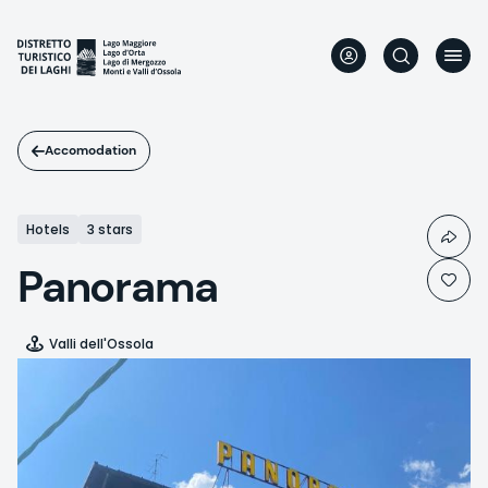
Skip
to
main
content
Accomodation
Hotels
3 stars
Panorama
Valli dell'Ossola