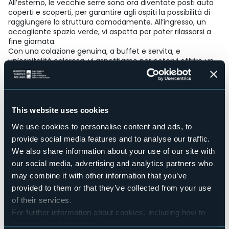
All’esterno, le vecchie serre sono ora diventate posti auto
coperti e scoperti, per garantire agli ospiti la possibilità di
raggiungere la struttura comodamente. All’ingresso, un
accogliente spazio verde, vi aspetta per poter rilassarsi a
fine giornata.
Con una colazione genuina, a buffet e servita, e
un’ospitalità calorosa, vi aspettiamo per potervi offrire un
soggiorno rilassante, che unisce storia e comfort.
……..LacrunadeLago……..vi aspetta
Accesible for disables guests
No
This website uses cookies
Wellness
No
We use cookies to personalise content and ads, to
provide social media features and to analyse our traffic.
Conference hall
No
We also share information about your use of our site with
our social media, advertising and analytics partners who
Swimming pool
No
may combine it with other information that you’ve
Pets allowed
provided to them or that they’ve collected from your use
No
of their services.
Number of rooms
For further information about cookies, including how to
5
manage and delete them
click here
.