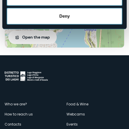
Deny
Open the map
Menù
Who we are?
Food & Wine
How to reach us
Webcams
secondario
Contacts
Events