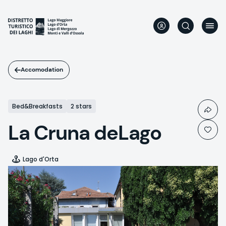
Skip
to
main
content
Accomodation
Bed&Breakfasts
2 stars
La Cruna deLago
Lago d'Orta