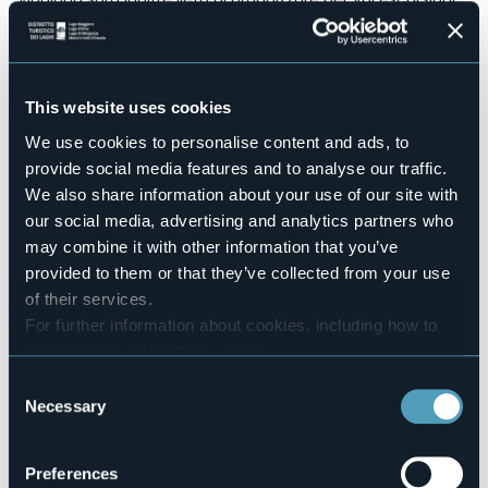
gratuite alla scoperta della Val Grande.
Accesible for disables guests
No
Wellness
This website uses cookies
No
We use cookies to personalise content and ads, to
Conference hall
No
provide social media features and to analyse our traffic.
We also share information about your use of our site with
Swimming pool
No
our social media, advertising and analytics partners who
may combine it with other information that you’ve
Pets allowed
Sì
provided to them or that they’ve collected from your use
of their services.
Number of rooms
8
For further information about cookies, including how to
Number of beds
manage and delete them
click here
.
16
You can find the full Privacy Policy
here
Consent
E-mail
Necessary
Selection
info@garniviggiona.it
Telephone
+39 328 0105021 / 333 8668698
Preferences