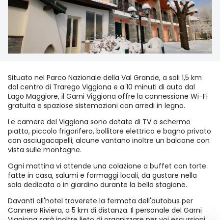
Situato nel Parco Nazionale della Val Grande, a soli 1,5 km
dal centro di Trarego Viggiona e a 10 minuti di auto dal
Lago Maggiore, il Garni Viggiona offre la connessione Wi-Fi
gratuita e spaziose sistemazioni con arredi in legno.
Le camere del Viggiona sono dotate di TV a schermo
piatto, piccolo frigorifero, bollitore elettrico e bagno privato
con asciugacapelli; alcune vantano inoltre un balcone con
vista sulle montagne.
Ogni mattina vi attende una colazione a buffet con torte
fatte in casa, salumi e formaggi locali, da gustare nella
sala dedicata o in giardino durante la bella stagione.
Davanti all'hotel troverete la fermata dell'autobus per
Cannero Riviera, a 5 km di distanza. Il personale del Garni
Viggiona sarà inoltre lieto di organizzare per voi escursioni