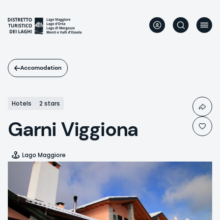
Skip
to
main
content
Accomodation
Hotels
2 stars
Garni Viggiona
Lago Maggiore