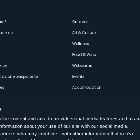
enù
re?
Outdoor
each us
Art & Culture
econdario
s
Wellness
Food & Wine
licy
Webcams
razione trasparente
Events
ces
Accomodation
s
ise content and ads, to provide social media features and to an
information about your use of our site with our social media,
Follow us on our social networks
partners who may combine it with other information that you’ve
aly