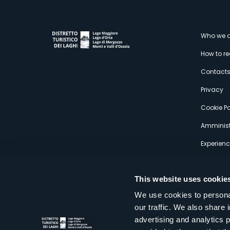
M
Who we a
How to r
s
Contact
Privacy
Cookie Po
Amminist
Experien
This website uses cookie
We use cookies to personal
our traffic. We also share 
Distretto Turistico dei Laghi Scrl
advertising and analytics 
Sede legale e operativa: Corso Italia 26 - 28838 Stresa VB - It