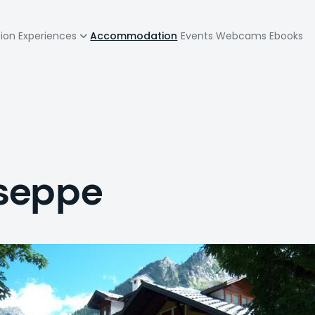
zione
tion
Experiences
Accommodation
Events
Webcams
Ebooks
pale
useppe