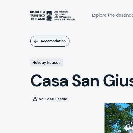
Skip
to
Naviga
main
Explore the destina
content
princi
Accomodation
Holiday houses
Casa San Gi
Valli dell'Ossola