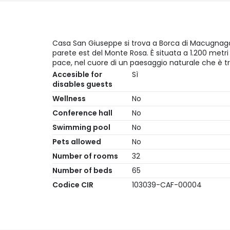
Casa San Giuseppe si trova a Borca di Macugnaga,
parete est del Monte Rosa. È situata a 1.200 metri d
pace, nel cuore di un paesaggio naturale che è tra 
Accesible for
Sì
disables guests
Wellness
No
Conference hall
No
Swimming pool
No
Pets allowed
No
Number of rooms
32
Number of beds
65
Codice CIR
103039-CAF-00004