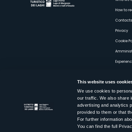
M
How to r
s
Contact
Privacy
Cookie Po
Amminist
Experien
This website uses cookie
We use cookies to personal
our traffic. We also share 
Distretto Turistico dei Laghi Scrl
advertising and analytics 
Sede legale e operativa: Corso Italia 26 - 28838 Stresa VB - It
provided to them or that th
tel:
+39 0323 30416
infoturismo@distrettolaghi.it
e
distrettolaghi@legalmail.it
For further information a
www.distrettolaghi.it
You can find the full Priva
P.I. 01648650032