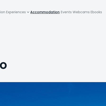
zione
tion
Experiences
Accommodation
Events
Webcams
Ebooks
pale
go