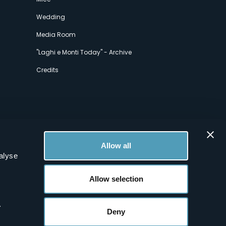
Wedding
Media Room
"Laghi e Monti Today" - Archive
Credits
Allow all
alyse
Allow selection
.
Deny