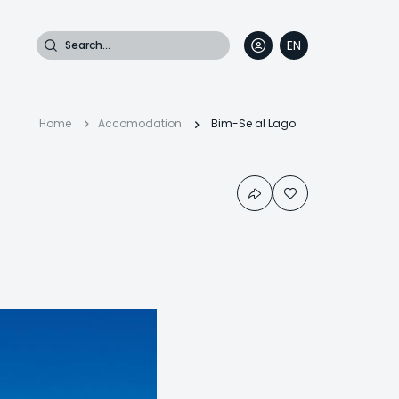
Search
EN
DE
FR
IT
Breadcrumb
Home
Accomodation
Bim-Se al Lago