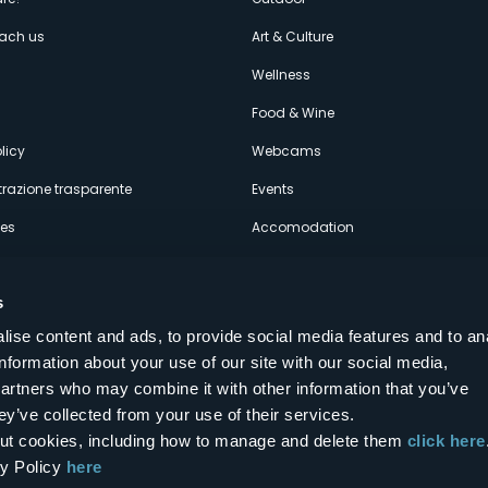
enù
each us
Art & Culture
econdario
s
Wellness
Food & Wine
licy
Webcams
razione trasparente
Events
ces
Accomodation
s
ise content and ads, to provide social media features and to an
information about your use of our site with our social media,
Follow us on our social networks
partners who may combine it with other information that you’ve
aly
ey’ve collected from your use of their services.
bout cookies, including how to manage and delete them
click here
cy Policy
here