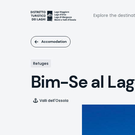
Skip
to
Naviga
main
Explore the destina
content
princi
Accomodation
Refuges
Bim-Se al La
Valli dell'Ossola