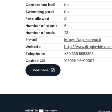
Conference hall
No
Swimming pool
No
Pets allowed
Sì
Number of rooms
6
Number of beds
23
E-mail
info@rifugio-bimse.it
Website
http://www.rifugio-bimse.it
Telephone
+39 339 5953393
Codice CIR
103031-RIF-00002
Book here
Who we a