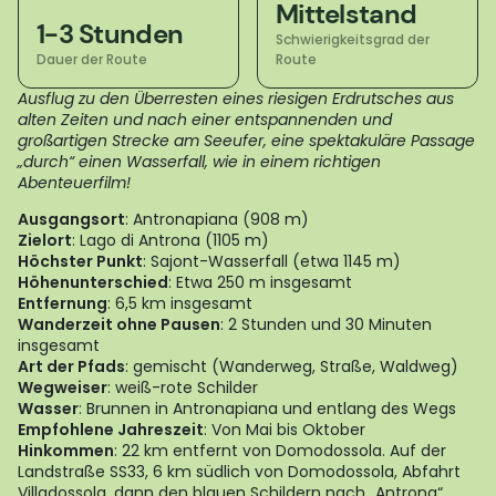
Mittelstand
1-3 Stunden
Schwierigkeitsgrad der
Dauer der Route
Route
Ausflug zu den Überresten eines riesigen Erdrutsches aus
alten Zeiten und nach einer entspannenden und
großartigen Strecke am Seeufer, eine spektakuläre Passage
„durch“ einen Wasserfall, wie in einem richtigen
Abenteuerfilm!
Ausgangsort
: Antronapiana (908 m)
Zielort
: Lago di Antrona (1105 m)
Höchster Punkt
: Sajont-Wasserfall (etwa 1145 m)
Höhenunterschied
: Etwa 250 m insgesamt
Entfernung
: 6,5 km insgesamt
Wanderzeit ohne Pausen
: 2 Stunden und 30 Minuten
insgesamt
Art der Pfads
: gemischt (Wanderweg, Straße, Waldweg)
Wegweiser
: weiß-rote Schilder
Wasser
: Brunnen in Antronapiana und entlang des Wegs
Empfohlene Jahreszeit
: Von Mai bis Oktober
Hinkommen
: 22 km entfernt von Domodossola. Auf der
Landstraße SS33, 6 km südlich von Domodossola, Abfahrt
Villadossola, dann den blauen Schildern nach „Antrona“