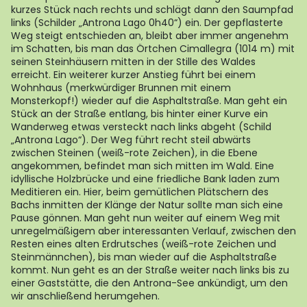
kurzes Stück nach rechts und schlägt dann den Saumpfad
links (Schilder „Antrona Lago 0h40“) ein. Der gepflasterte
Weg steigt entschieden an, bleibt aber immer angenehm
im Schatten, bis man das Örtchen Cimallegra (1014 m) mit
seinen Steinhäusern mitten in der Stille des Waldes
erreicht. Ein weiterer kurzer Anstieg führt bei einem
Wohnhaus (merkwürdiger Brunnen mit einem
Monsterkopf!) wieder auf die Asphaltstraße. Man geht ein
Stück an der Straße entlang, bis hinter einer Kurve ein
Wanderweg etwas versteckt nach links abgeht (Schild
„Antrona Lago“). Der Weg führt recht steil abwärts
zwischen Steinen (weiß-rote Zeichen), in die Ebene
angekommen, befindet man sich mitten im Wald. Eine
idyllische Holzbrücke und eine friedliche Bank laden zum
Meditieren ein. Hier, beim gemütlichen Plätschern des
Bachs inmitten der Klänge der Natur sollte man sich eine
Pause gönnen. Man geht nun weiter auf einem Weg mit
unregelmäßigem aber interessanten Verlauf, zwischen den
Resten eines alten Erdrutsches (weiß-rote Zeichen und
Steinmännchen), bis man wieder auf die Asphaltstraße
kommt. Nun geht es an der Straße weiter nach links bis zu
einer Gaststätte, die den Antrona-See ankündigt, um den
wir anschließend herumgehen.