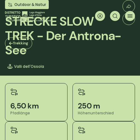
Direkt
Outdoor & Natur
zum
Inhalt
STRECKE SLOW
TREK - Der Antrona-
Trekking
See
Valli dell'Ossola
6,50 km
250 m
Pfadlänge
Höhenunterschied