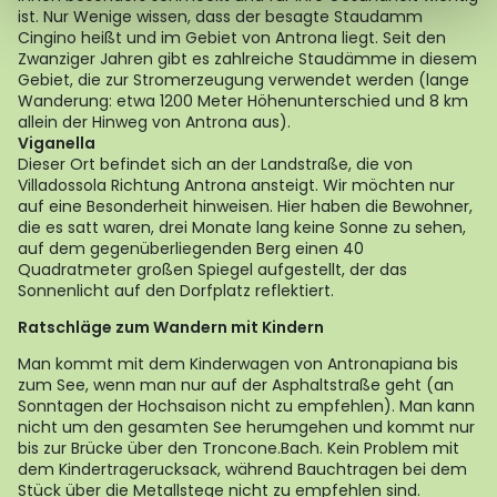
ist. Nur Wenige wissen, dass der besagte Staudamm
Cingino heißt und im Gebiet von Antrona liegt. Seit den
Zwanziger Jahren gibt es zahlreiche Staudämme in diesem
Gebiet, die zur Stromerzeugung verwendet werden (lange
Wanderung: etwa 1200 Meter Höhenunterschied und 8 km
allein der Hinweg von Antrona aus).
Viganella
Dieser Ort befindet sich an der Landstraße, die von
Villadossola Richtung Antrona ansteigt. Wir möchten nur
auf eine Besonderheit hinweisen. Hier haben die Bewohner,
die es satt waren, drei Monate lang keine Sonne zu sehen,
auf dem gegenüberliegenden Berg einen 40
Quadratmeter großen Spiegel aufgestellt, der das
Sonnenlicht auf den Dorfplatz reflektiert.
Ratschläge zum Wandern mit Kindern
Man kommt mit dem Kinderwagen von Antronapiana bis
zum See, wenn man nur auf der Asphaltstraße geht (an
Sonntagen der Hochsaison nicht zu empfehlen). Man kann
nicht um den gesamten See herumgehen und kommt nur
bis zur Brücke über den Troncone.Bach. Kein Problem mit
dem Kindertragerucksack, während Bauchtragen bei dem
Stück über die Metallstege nicht zu empfehlen sind.