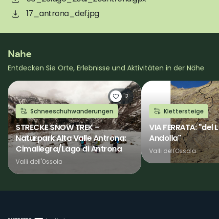
17_antrona_def.jpg
Nahe
Entdecken Sie Orte, Erlebnisse und Aktivitäten in der Nähe
2
Schneeschuhwanderungen
Klettersteige
STRECKE SNOW TREK -
VIA FERRATA: "del 
Naturpark Alta Valle Antrona:
Andolla"
Cimallegra/Lago di Antrona
Valli dell'Ossola
Valli dell'Ossola