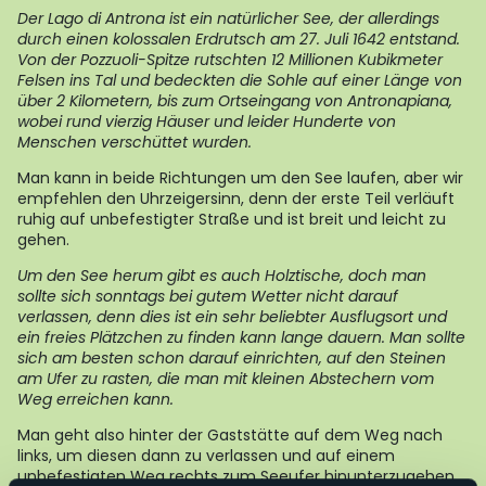
Der Lago di Antrona ist ein natürlicher See, der allerdings
durch einen kolossalen Erdrutsch am 27. Juli 1642 entstand.
Von der Pozzuoli-Spitze rutschten 12 Millionen Kubikmeter
Felsen ins Tal und bedeckten die Sohle auf einer Länge von
über 2 Kilometern, bis zum Ortseingang von Antronapiana,
wobei rund vierzig Häuser und leider Hunderte von
Menschen verschüttet wurden.
Man kann in beide Richtungen um den See laufen, aber wir
empfehlen den Uhrzeigersinn, denn der erste Teil verläuft
ruhig auf unbefestigter Straße und ist breit und leicht zu
gehen.
Um den See herum gibt es auch Holztische, doch man
sollte sich sonntags bei gutem Wetter nicht darauf
verlassen, denn dies ist ein sehr beliebter Ausflugsort und
ein freies Plätzchen zu finden kann lange dauern. Man sollte
sich am besten schon darauf einrichten, auf den Steinen
am Ufer zu rasten, die man mit kleinen Abstechern vom
Weg erreichen kann.
Man geht also hinter der Gaststätte auf dem Weg nach
links, um diesen dann zu verlassen und auf einem
unbefestigten Weg rechts zum Seeufer hinunterzugehen