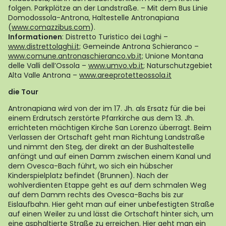
folgen. Parkplätze an der Landstraße. – Mit dem Bus Linie
Domodossola-Antrona, Haltestelle Antronapiana
(
www.comazzibus.com
).
Informationen
: Distretto Turistico dei Laghi –
www.distrettolaghi.it;
Gemeinde Antrona Schieranco –
www.comune.antronaschieranco.vb.it;
Unione Montana
delle Valli dell’Ossola –
www.umvo.vb.it
;
Naturschutzgebiet
Alta Valle Antrona –
www.areeprotetteossola.it
die Tour
Antronapiana wird von der im 17. Jh. als Ersatz für die bei
einem Erdrutsch zerstörte Pfarrkirche aus dem 13. Jh.
errichteten mächtigen Kirche San Lorenzo überragt. Beim
Verlassen der Ortschaft geht man Richtung Landstraße
und nimmt den Steg, der direkt an der Bushaltestelle
anfängt und auf einen Damm zwischen einem Kanal und
dem Ovesca-Bach führt, wo sich ein hübscher
Kinderspielplatz befindet (Brunnen). Nach der
wohlverdienten Etappe geht es auf dem schmalen Weg
auf dem Damm rechts des Ovesca-Bachs bis zur
Eislaufbahn. Hier geht man auf einer unbefestigten Straße
auf einen Weiler zu und lässt die Ortschaft hinter sich, um
eine asphaltierte Straße zu erreichen. Hier geht man ein