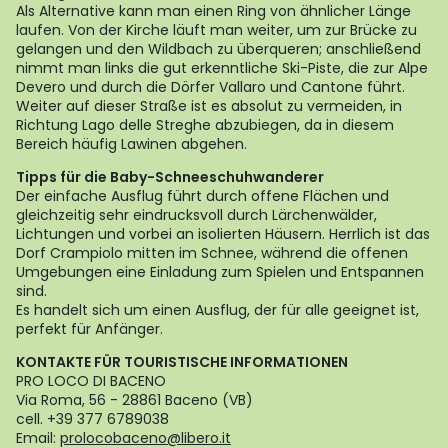
Als Alternative kann man einen Ring von ähnlicher Länge
laufen. Von der Kirche läuft man weiter, um zur Brücke zu
gelangen und den Wildbach zu überqueren; anschließend
nimmt man links die gut erkenntliche Ski-Piste, die zur Alpe
Devero und durch die Dörfer Vallaro und Cantone führt.
Weiter auf dieser Straße ist es absolut zu vermeiden, in
Richtung Lago delle Streghe abzubiegen, da in diesem
Bereich häufig Lawinen abgehen.
Tipps für die Baby-Schneeschuhwanderer
Der einfache Ausflug führt durch offene Flächen und
gleichzeitig sehr eindrucksvoll durch Lärchenwälder,
Lichtungen und vorbei an isolierten Häusern. Herrlich ist das
Dorf Crampiolo mitten im Schnee, während die offenen
Umgebungen eine Einladung zum Spielen und Entspannen
sind.
Es handelt sich um einen Ausflug, der für alle geeignet ist,
perfekt für Anfänger.
KONTAKTE FÜR TOURISTISCHE INFORMATIONEN
PRO LOCO DI BACENO
Via Roma, 56 - 28861 Baceno (VB)
cell. +39 377 6789038
Email:
prolocobaceno@libero.it