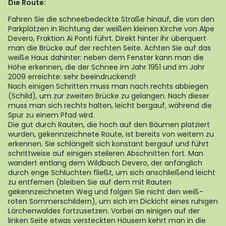
Die Route:
Fahren Sie die schneebedeckte Straße hinauf, die von den
Parkplätzen in Richtung der weißen kleinen Kirche von Alpe
Devero, Fraktion Ai Ponti führt. Direkt hinter ihr überquert
man die Brücke auf der rechten Seite. Achten Sie auf das
weiße Haus dahinter: neben dem Fenster kann man die
Höhe erkennen, die der Schnee im Jahr 1951 und im Jahr
2009 erreichte: sehr beeindruckend!
Nach einigen Schritten muss man nach rechts abbiegen
(Schild), um zur zweiten Brücke zu gelangen. Nach dieser
muss man sich rechts halten, leicht bergauf, während die
Spur zu einem Pfad wird.
Die gut durch Rauten, die hoch auf den Bäumen platziert
wurden, gekennzeichnete Route, ist bereits von weitem zu
erkennen. Sie schlängelt sich konstant bergauf und führt
schrittweise auf einigen steileren Abschnitten fort. Man
wandert entlang dem Wildbach Devero, der anfänglich
durch enge Schluchten fließt, um sich anschließend leicht
zu entfernen (bleiben Sie auf dem mit Rauten
gekennzeichneten Weg und folgen Sie nicht den weiß-
roten Sommerschildern), um sich im Dickicht eines ruhigen
Lärchenwaldes fortzusetzen. Vorbei an einigen auf der
linken Seite etwas versteckten Häusern kehrt man in die