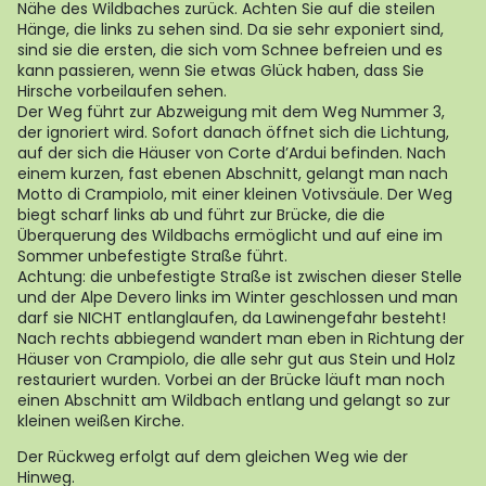
Nähe des Wildbaches zurück. Achten Sie auf die steilen
Hänge, die links zu sehen sind. Da sie sehr exponiert sind,
sind sie die ersten, die sich vom Schnee befreien und es
kann passieren, wenn Sie etwas Glück haben, dass Sie
Hirsche vorbeilaufen sehen.
Der Weg führt zur Abzweigung mit dem Weg Nummer 3,
der ignoriert wird. Sofort danach öffnet sich die Lichtung,
auf der sich die Häuser von Corte d’Ardui befinden. Nach
einem kurzen, fast ebenen Abschnitt, gelangt man nach
Motto di Crampiolo, mit einer kleinen Votivsäule. Der Weg
biegt scharf links ab und führt zur Brücke, die die
Überquerung des Wildbachs ermöglicht und auf eine im
Sommer unbefestigte Straße führt.
Achtung: die unbefestigte Straße ist zwischen dieser Stelle
und der Alpe Devero links im Winter geschlossen und man
darf sie NICHT entlanglaufen, da Lawinengefahr besteht!
Nach rechts abbiegend wandert man eben in Richtung der
Häuser von Crampiolo, die alle sehr gut aus Stein und Holz
restauriert wurden. Vorbei an der Brücke läuft man noch
einen Abschnitt am Wildbach entlang und gelangt so zur
kleinen weißen Kirche.
Der Rückweg erfolgt auf dem gleichen Weg wie der
Hinweg.