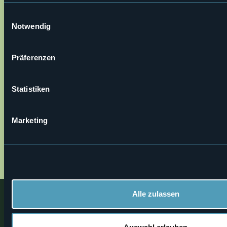
Baceno (VB)
Einwilligungsauswahl
Notwendig
Präferenzen
Statistiken
Öffnen Sie die Karte
Marketing
alpe_20devero.gpx
7_parco_20naturale_20veglia_20devero_20dever
Alle zulassen
Nahe
Entdecken Sie Orte, Erlebnisse und Aktivitäten in der Nähe