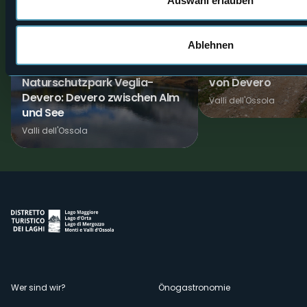
Auswahl erlauben
2
Trekking
Ablehnen
Bike
STRECKE SLOW TREK -
MTB-ROUTE: Der G
Naturschutzpark Veglia-
von Devero
Devero: Devero zwischen Alm
Valli dell'Ossola
und See
Valli dell'Ossola
Menù
Wer sind wir?
Önogastronomie