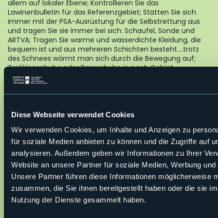
allem auf lokaler Ebene; Kontrollieren Sie das
Lawinenbulletin für das Referenzgebiet; Statten Sie sich
immer mit der PSA-Ausrüstung für die Selbstrettung aus
und tragen Sie sie immer bei sich: Schaufel, Sonde und
ARTVA; Tragen Sie warme und wasserdichte Kleidung, die
bequem ist und aus mehreren Schichten besteht….trotz
des Schnees wärmt man sich durch die Bewegung auf;
Trekkingschuhe oder Bergschuhe je nach Gebiet,
Morphologie und Höhe, in der der Ausflug stattfindet;
Tragen Sie Handschuhe, Mütze, Sonnenbrille und
Sonnencreme bei sich; Statten Sie sich mit einem
Rucksack mit Ersatzpullover und warmen Getränken aus;
Kontrollieren Sie während des Ausfluges immer die
Diese Webseite verwendet Cookies
oberhalb liegenden Hänge; die Lawinen lösen sich in der
Wir verwenden Cookies, um Inhalte und Anzeigen zu persona
Regel an Hängen über 25° Neigung ab und können ihren
Lauf auch auf der Ebene fortsetzen.
für soziale Medien anbieten zu können und die Zugriffe auf 
analysieren. Außerdem geben wir Informationen zu Ihrer Ve
Website an unsere Partner für soziale Medien, Werbung und 
8,8°
Nebel
Unsere Partner führen diese Informationen möglicherweise m
zusammen, die Sie ihnen bereitgestellt haben oder die sie i
Nutzung der Dienste gesammelt haben.
Alpe Devero