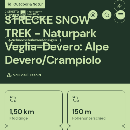
Direkt
Outdoor & Natur
zum
Inhalt
STRECKE SNOW
TREK - Naturpark
Schneeschuhwanderungen
Veglia-Devero: Alpe
Devero/Crampiolo
Valli dell'Ossola
1,50 km
150 m
Pfadlänge
Höhenunterschied