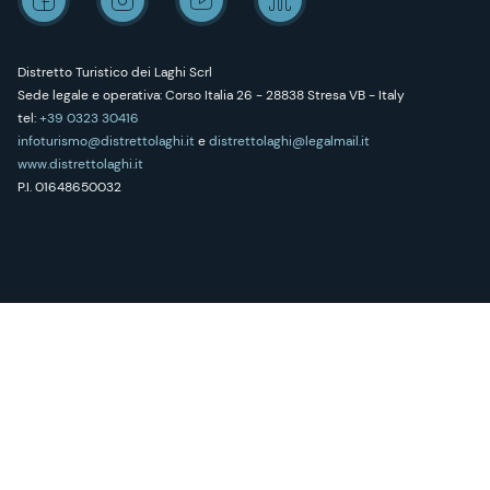
Distretto Turistico dei Laghi Scrl
Sede legale e operativa: Corso Italia 26 - 28838 Stresa VB - Italy
tel:
+39 0323 30416
infoturismo@distrettolaghi.it
e
distrettolaghi@legalmail.it
www.distrettolaghi.it
P.I. 01648650032