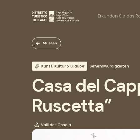
Direkt
zum
Naviga
Inhalt
Erkunden Sie das Re
princi
Museen
Kunst, Kultur & Glaube
Sehenswürdigkeiten
Casa del Cap
Ruscetta”
Valli dell'Ossola