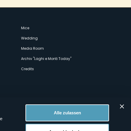
Mice
Wedding
Media Room
Archiv "Laghi e Monti Today"
Credits
Alle zulassen
le
 Profilen