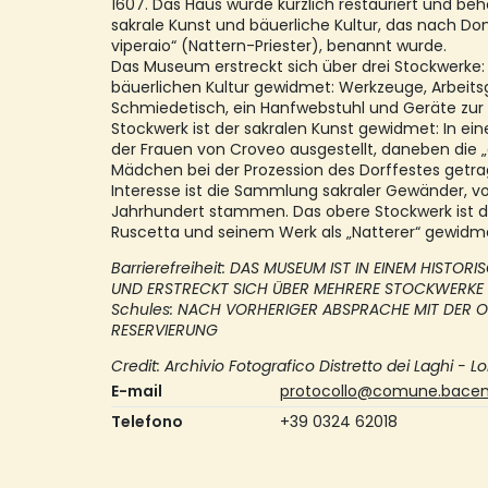
1607. Das Haus wurde kürzlich restauriert und be
sakrale Kunst und bäuerliche Kultur, das nach 
viperaio“ (Nattern-Priester), benannt wurde.
Das Museum erstreckt sich über drei Stockwerke: 
bäuerlichen Kultur gewidmet: Werkzeuge, Arbeitsg
Schmiedetisch, ein Hanfwebstuhl und Geräte zur 
Stockwerk ist der sakralen Kunst gewidmet: In ei
der Frauen von Croveo ausgestellt, daneben die 
Mädchen bei der Prozession des Dorffestes get
Interesse ist die Sammlung sakraler Gewänder, v
Jahrhundert stammen. Das obere Stockwerk is
Ruscetta und seinem Werk als „Natterer“ gewidm
Barrierefreiheit: DAS MUSEUM IST IN EINEM HIST
UND ERSTRECKT SICH ÜBER MEHRERE STOCKWERKE
Schules: NACH VORHERIGER ABSPRACHE MIT DER O
RESERVIERUNG
Credit: Archivio Fotografico Distretto dei Laghi - Lo
E-mail
protocollo@comune.baceno
Telefono
+39 0324 62018