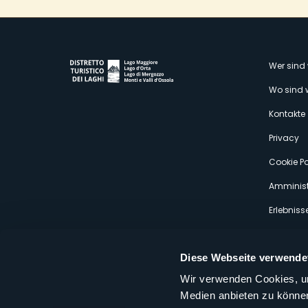
M
Wer sind 
Wo sind 
s
Kontakte
Privacy
Cookie Po
Amminist
Erlebniss
Diese Webseite verwende
Wir verwenden Cookies, um
Medien anbieten zu können
Distretto Turistico dei Laghi Scrl