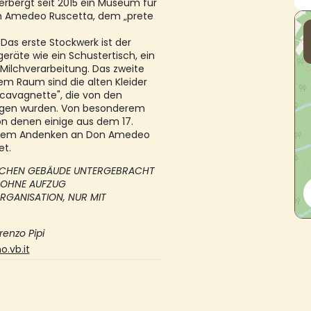
herbergt seit 2015 ein Museum für
Don Amedeo Ruscetta, dem „prete
Das erste Stockwerk ist der
eräte wie ein Schustertisch, ein
Milchverarbeitung. Das zweite
nem Raum sind die alten Kleider
„cavagnette", die von den
ragen wurden. Von besonderem
on denen einige aus dem 17.
t dem Andenken an Don Amedeo
et.
ORISCHEN GEBÄUDE UNTERGEBRACHT
 OHNE AUFZUG
RGANISATION, NUR MIT
renzo Pipi
.vb.it