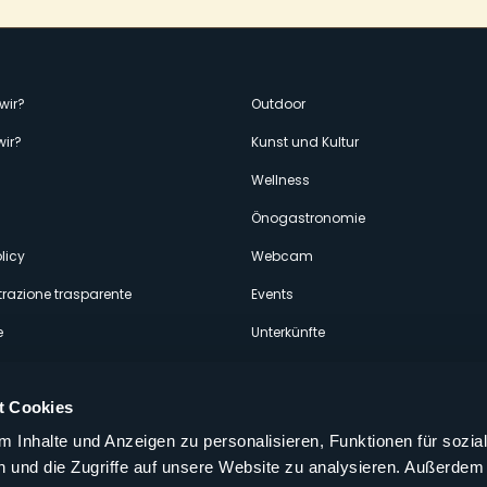
enù
wir?
Outdoor
wir?
Kunst und Kultur
econdario
Wellness
Önogastronomie
licy
Webcam
razione trasparente
Events
e
Unterkünfte
t Cookies
 Inhalte und Anzeigen zu personalisieren, Funktionen für sozia
 und die Zugriffe auf unsere Website zu analysieren. Außerdem
Folgen Sie uns auf unseren sozialen