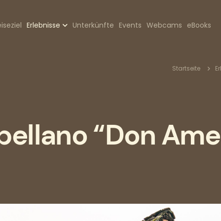
zione
iseziel
Erlebnisse
Unterkünfte
Events
Webcams
eBooks
pale
Pfa
Startseite
Er
pellano “Don Am