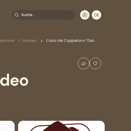
Suche
DE
EN
FR
IT
dnavigation
lebnisse
Museen
Casa del Cappellano “Don Amedeo Ruscetta”
edeo