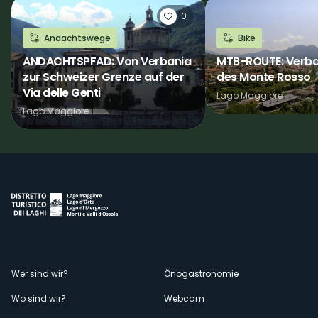
0
Andachtswege
Bike
ANDACHTSPFAD: Von Verbania
MTB-ROUTE: Verba
zur Schweizer Grenze auf der
des Monte Rosso
Via delle Genti
Lago Maggiore
Lago Maggiore
Menù
Wer sind wir?
Önogastronomie
Wo sind wir?
Webcam
secondario