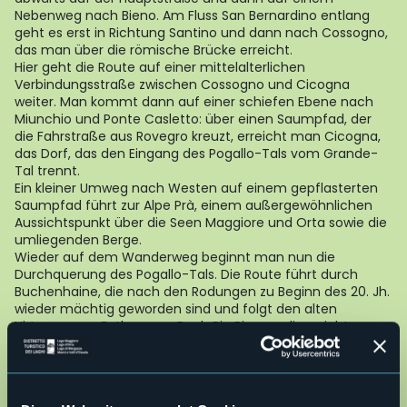
Nebenweg nach Bieno. Am Fluss San Bernardino entlang
geht es erst in Richtung Santino und dann nach Cossogno,
das man über die römische Brücke erreicht.
Hier geht die Route auf einer mittelalterlichen
Verbindungsstraße zwischen Cossogno und Cicogna
weiter. Man kommt dann auf einer schiefen Ebene nach
Miunchio und Ponte Casletto: über einen Saumpfad, der
die Fahrstraße aus Rovegro kreuzt, erreicht man Cicogna,
das Dorf, das den Eingang des Pogallo-Tals vom Grande-
Tal trennt.
Ein kleiner Umweg nach Westen auf einem gepflasterten
Saumpfad führt zur Alpe Prà, einem außergewöhnlichen
Aussichtspunkt über die Seen Maggiore und Orta sowie die
umliegenden Berge.
Wieder auf dem Wanderweg beginnt man nun die
Durchquerung des Pogallo-Tals. Die Route führt durch
Buchenhaine, die nach den Rodungen zu Beginn des 20. Jh.
wieder mächtig geworden sind und folgt den alten
Hirtenwegen. Entlang am Bach Rio Pianezzoli erreicht man
Pian di Boit und die Alpe Terza über einen Wanderweg, der
steil in einem abschüssigen Wald ansteigt: es geht dann
weiter nach Bocchetta di Terza und hinunter in das Finero-
Tal. An der Alpe Prebusa durchquert man weiter auf dem