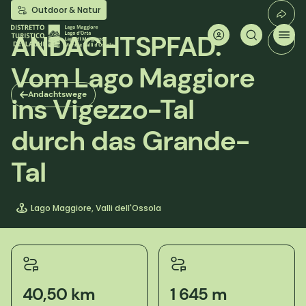
Direkt
Outdoor & Natur
zum
Inhalt
ANDACHTSPFAD:
Vom Lago Maggiore
Andachtswege
ins Vigezzo-Tal
durch das Grande-
Tal
Lago Maggiore, Valli dell'Ossola
40,50 km
1 645 m