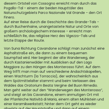
diesem Ortsteil von Cossogno erreicht man durch das
Pogallo-Tal - einem der beiden Haupttäler des
Naturschutzgebiets Parco Nazionale Val Grande - den Ort
Finero.
Auf einer Reise durch die Geschichte des Grande-Tals -
durch Buchenhaine, unangetastete Natur und Orte von
großem archäologischem Interesse - erreicht man
schließlich Re, das religiöse Herz des Vigezzo-Tals und
letzte Etappe der Route.
Von Suna Richtung Cavandone schlägt man zunächst eine
Asphaltstraße ein, die dann zu einem bequemen
Saumpfad wird. Hier beginnt der alte Wanderweg, der
durch Kastanienwälder mit Ausblicken auf den Lago
Maggiore zu den Hängen des Monterosso führt. Auf dem
Weg trifft man man auf verschiedene Andachtskapellen,
einen Wachturm (la Torraccia), der wahrscheinlich aus
dem Spätmittelalter stammt und beim Verlassen des
Waldes das Oratorium Beata Vergine del Buon Rimedio.
Man geht weiter auf den “Wanderwegen des Monterosso”,
und steigt an bis Cavandone, einem anmutigen Ort mit
der Pfarrkirche Natività di Maria, einem alten Mühlstein und
einer Keramikwerkstatt; hinter dem Ort geht es wieder
abwärts auf der Hauptstraße und dann auf einem