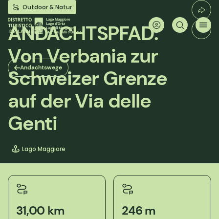
Direkt
Outdoor & Natur
zum
Inhalt
ANDACHTSPFAD:
Von Verbania zur
Andachtswege
Schweizer Grenze
auf der Via delle
Genti
Lago Maggiore
31,00 km
246 m