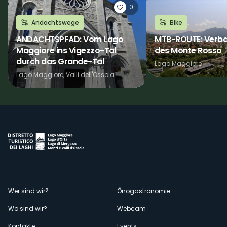
0
Andachtswege
Bike
ANDACHTSPFAD: Vom Lago
MTB-ROUTE: Verba
Maggiore ins Vigezzo-Tal
des Monte Rosso
durch das Grande-Tal
Lago Maggiore
Lago Maggiore, Valli dell'Ossola
Menù
Wer sind wir?
Önogastronomie
Wo sind wir?
Webcam
secondario
Kontakte
Events