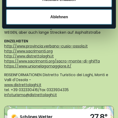
Bartolomeo (15 km)
HÖHENUNTERSCHIED: Niedrigster Punkt der Route 204 m
ü.d.M., höchster Punkt 450 m ü.d.M. Einzelheiten im
Ablehnen
Höhenprofil.
DAUER: zwischen 3 und 6 Stunden pro Etappe
ART DER STRECKE: Trekkingtour - MEIST AUF UNBEFESTIGTEN
WEGEN, aber auch lange Strecken auf Asphaltstraße
EINZELHEITEN
http://www.provincia.verbano-cusio-ossola.it
http://www.sacrimonti.org
http://www.distrettolaghi.it
https://www.sacrimonti.org/sacro-monte-di-ghiffa
https://www.unionelagomaggiore.it/
REISEINFORMATIONEN Distretto Turistico dei Laghi, Monti e
Valli d'Ossola -
www.distrettolaghi.it
tel. +39 032330416/fax 0323934335
infoturismo@distrettolaghi.it
Live
27,8°
28925 - Verbania (VB)
Schönes Wetter