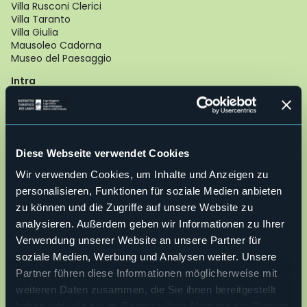
Villa Rusconi Clerici
Villa Taranto
Villa Giulia
Mausoleo Cadorna
Museo del Paesaggio
Intra
Basilica di San Vittore
Oratorio di Santa Marta
Chiesa di San Fabiano
Chiesa Evangelica Metodista
Casa del Lago
Diese Webseite verwendet Cookies
Palazzo Flaim
Wir verwenden Cookies, um Inhalte und Anzeigen zu
Ghiffa
personalisieren, Funktionen für soziale Medien anbieten
Sacro Monte della SS. Trinità
Chiesa Parrocchiale di San Maurizio
zu können und die Zugriffe auf unsere Website zu
Museo dell’Arte del Cappello
analysieren. Außerdem geben wir Informationen zu Ihrer
Verwendung unserer Website an unsere Partner für
Oggebbio
Chiesa parrocchiale di San Pietro
soziale Medien, Werbung und Analysen weiter. Unsere
Oratorio della natività di Maria (frazione Cadessino)
Partner führen diese Informationen möglicherweise mit
Chiesa di Sant’Agata (frazione Novaglio)
weiteren Daten zusammen, die Sie ihnen bereitgestellt
Villa Anelli (Gonte)
haben oder die sie im Rahmen Ihrer Nutzung der Dienste