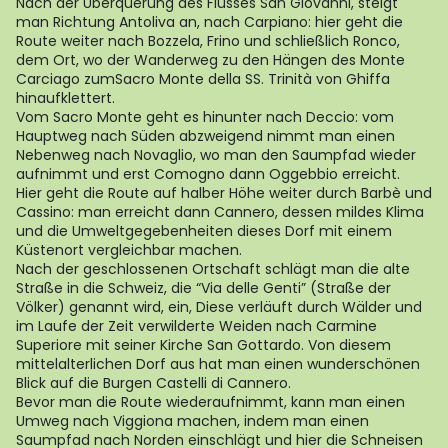
Nach der Überquerung des Flusses San Giovanni, steigt
man Richtung Antoliva an, nach Carpiano: hier geht die
Route weiter nach Bozzela, Frino und schließlich Ronco,
dem Ort, wo der Wanderweg zu den Hängen des Monte
Carciago zumSacro Monte della SS. Trinità von Ghiffa
hinaufklettert.
Vom Sacro Monte geht es hinunter nach Deccio: vom
Hauptweg nach Süden abzweigend nimmt man einen
Nebenweg nach Novaglio, wo man den Saumpfad wieder
aufnimmt und erst Comogno dann Oggebbio erreicht.
Hier geht die Route auf halber Höhe weiter durch Barbè und
Cassino: man erreicht dann Cannero, dessen mildes Klima
und die Umweltgegebenheiten dieses Dorf mit einem
Küstenort vergleichbar machen.
Nach der geschlossenen Ortschaft schlägt man die alte
Straße in die Schweiz, die “Via delle Genti” (Straße der
Völker) genannt wird, ein, Diese verläuft durch Wälder und
im Laufe der Zeit verwilderte Weiden nach Carmine
Superiore mit seiner Kirche San Gottardo. Von diesem
mittelalterlichen Dorf aus hat man einen wunderschönen
Blick auf die Burgen Castelli di Cannero.
Bevor man die Route wiederaufnimmt, kann man einen
Umweg nach Viggiona machen, indem man einen
Saumpfad nach Norden einschlägt und hier die Schneisen