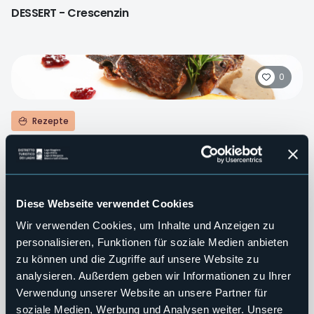
DESSERT - Crescenzin
0
Rezepte
ZWEITER GANG - Hirschsteak mit Grappa Ca' d'Maté
Diese Webseite verwendet Cookies
0
Wir verwenden Cookies, um Inhalte und Anzeigen zu
personalisieren, Funktionen für soziale Medien anbieten
Rezepte
zu können und die Zugriffe auf unsere Website zu
ZWEITER GANG - Karpfen-Tapulon, Milchkartoffeln
analysieren. Außerdem geben wir Informationen zu Ihrer
Verwendung unserer Website an unsere Partner für
soziale Medien, Werbung und Analysen weiter. Unsere