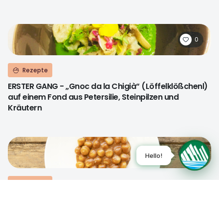
0
Rezepte
ERSTER GANG - „Gnoc da la Chigià“ (Löffelklößchenl)
auf einem Fond aus Petersilie, Steinpilzen und
Kräutern
0
Rezepte
ERSTER GANG - Klößchen aus dem Ossola-Tal