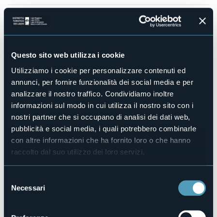
Centro benessere
No
Sala congressi
No
Questo sito web utilizza i cookie
Piscina
Sì
Utilizziamo i cookie per personalizzare contenuti ed
Animali ammessi
annunci, per fornire funzionalità dei social media e per
No
analizzare il nostro traffico. Condividiamo inoltre
Camere
informazioni sul modo in cui utilizza il nostro sito con i
6
nostri partner che si occupano di analisi dei dati web,
Posti letto
pubblicità e social media, i quali potrebbero combinarle
12
con altre informazioni che ha fornito loro o che hanno
E-mail
raccolto dal suo utilizzo dei loro servizi.
info@whitelilac.it
Sito web
Selezione
https://www.whitelilac.it/
Necessari
del
Telefono
consenso
+39 347 4886376
Codice CIR