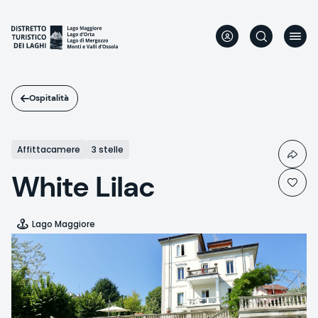
Salta
al
contenuto
principale
Ospitalità
Affittacamere
3 stelle
White Lilac
Lago Maggiore