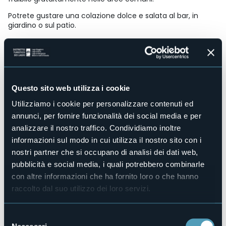
Potrete gustare una colazione dolce e salata al bar, in
giardino o sul patio.
Questa struttura si trova a circa 1 ora di auto da Milano. La
stazione ferroviaria più vicina è quella di Verbania Pallanza,
a 9 km.
Accesso disabili
No
Questo sito web utilizza i cookie
Centro benessere
Utilizziamo i cookie per personalizzare contenuti ed
No
annunci, per fornire funzionalità dei social media e per
Sala congressi
analizzare il nostro traffico. Condividiamo inoltre
No
informazioni sul modo in cui utilizza il nostro sito con i
Piscina
nostri partner che si occupano di analisi dei dati web,
No
pubblicità e social media, i quali potrebbero combinarle
Animali ammessi
con altre informazioni che ha fornito loro o che hanno
Sì
raccolto dal suo utilizzo dei loro servizi.
Camere
10
Posti letto
Selezione
20