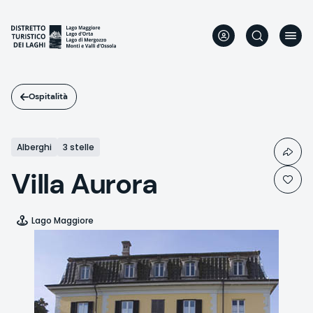
Salta
al
contenuto
principale
Ospitalità
Alberghi
3 stelle
Villa Aurora
Lago Maggiore