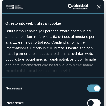
dall'aeroporto di Milano Malpensa
Accesso disabili
Sì
Centro benessere
Questo sito web utilizza i cookie
No
Utilizziamo i cookie per personalizzare contenuti ed
Sala congressi
No
annunci, per fornire funzionalità dei social media e per
analizzare il nostro traffico. Condividiamo inoltre
Piscina
No
informazioni sul modo in cui utilizza il nostro sito con i
nostri partner che si occupano di analisi dei dati web,
Animali ammessi
No
pubblicità e social media, i quali potrebbero combinarle
con altre informazioni che ha fornito loro o che hanno
Camere
43
raccolto dal suo utilizzo dei loro servizi.
Posti letto
81
Selezione
E-mail
Necessari
del
info@trelaghihotel.it
consenso
Telefono
0322 58025
Preferenze