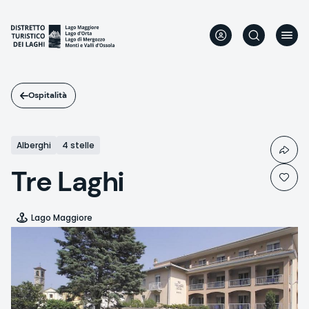
Salta
al
contenuto
principale
Ospitalità
Alberghi
4 stelle
Tre Laghi
Lago Maggiore