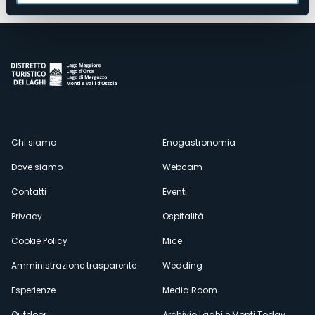
Menù
Chi siamo
Enogastronomia
Dove siamo
Webcam
secondario
Contatti
Eventi
Privacy
Ospitalità
Cookie Policy
Mice
Amministrazione trasparente
Wedding
Esperienze
Media Room
Outdoor
Archivio Laghi e Monti Today