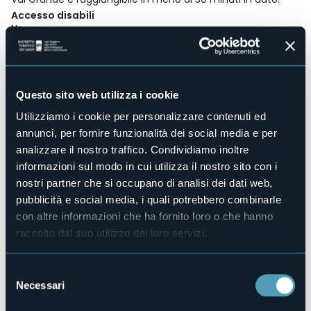
Accesso disabili
No
Centro benessere
No
Sala congressi
No
Questo sito web utilizza i cookie
Piscina
Utilizziamo i cookie per personalizzare contenuti ed
No
annunci, per fornire funzionalità dei social media e per
Animali ammessi
analizzare il nostro traffico. Condividiamo inoltre
Sì
informazioni sul modo in cui utilizza il nostro sito con i
Camere
nostri partner che si occupano di analisi dei dati web,
14
pubblicità e social media, i quali potrebbero combinarle
Posti letto
con altre informazioni che ha fornito loro o che hanno
25
raccolto dal suo utilizzo dei loro servizi.
E-mail
info@hotelnovara.com
Selezione
Sito web
Necessari
del
http://www.hotelnovara.com
consenso
Telefono