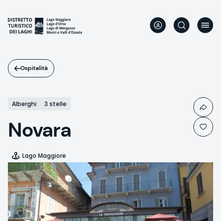
Salta
al
contenuto
principale
Ospitalità
Alberghi
3 stelle
Novara
Lago Maggiore