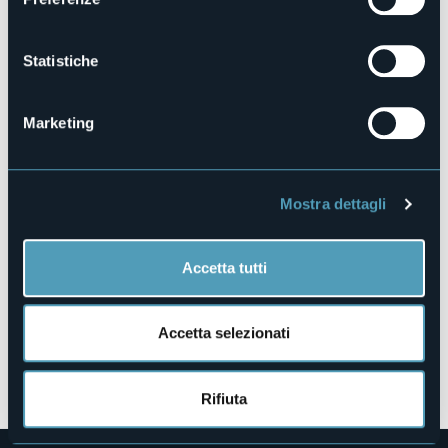
103021-ALB-00001
Prenota la struttura
Statistiche
Marketing
Via Trabucati, 9
28875 - CEPPO MORELLI (VB)
Mostra dettagli
Accetta tutti
Accetta selezionati
Apri mappa
Rifiuta