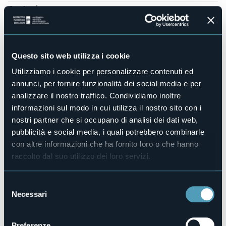
Centro benessere
No
Sala congressi
No
Piscina
Questo sito web utilizza i cookie
No
Utilizziamo i cookie per personalizzare contenuti ed
Animali ammessi
annunci, per fornire funzionalità dei social media e per
Sì
analizzare il nostro traffico. Condividiamo inoltre
Camere
informazioni sul modo in cui utilizza il nostro sito con i
12
nostri partner che si occupano di analisi dei dati web,
Posti letto
pubblicità e social media, i quali potrebbero combinarle
20
con altre informazioni che ha fornito loro o che hanno
E-mail
raccolto dal suo utilizzo dei loro servizi.
hotelmondodoro@yahoo.it
Sito web
http://www.hotelmondodoro.com
Selezione
Necessari
del
Telefono
+39 0324 890118
consenso
Codice CIR
Preferenze