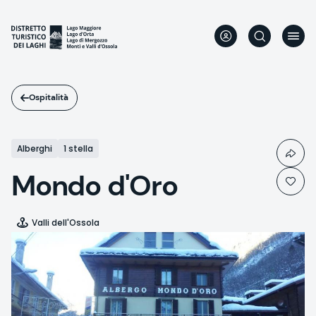
Salta
al
contenuto
principale
Ospitalità
Alberghi
1 stella
Mondo d'Oro
Valli dell'Ossola