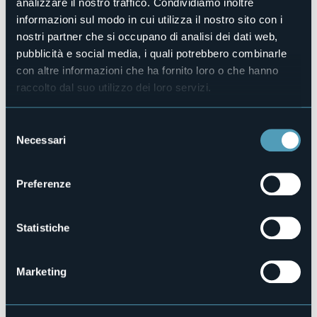
analizzare il nostro traffico. Condividiamo inoltre
Sala congressi
informazioni sul modo in cui utilizza il nostro sito con i
Sì
nostri partner che si occupano di analisi dei dati web,
Piscina
pubblicità e social media, i quali potrebbero combinarle
No
con altre informazioni che ha fornito loro o che hanno
Animali ammessi
raccolto dal suo utilizzo dei loro servizi.
Sì
Camere
Selezione
52
Necessari
del
Posti letto
consenso
92
E-mail
Preferenze
info@hotelmoderno.biz
Sito web
Statistiche
http://www.hotelmoderno.biz
Telefono
+39 0323 587014
Marketing
Codice CIR
103055-ALB-00005