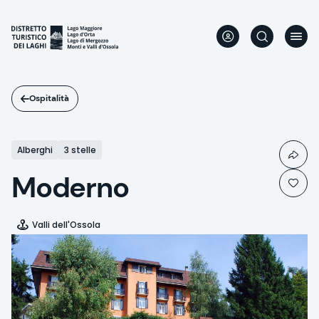
Salta
al
contenuto
principale
Ospitalità
Alberghi
3 stelle
Moderno
Valli dell'Ossola