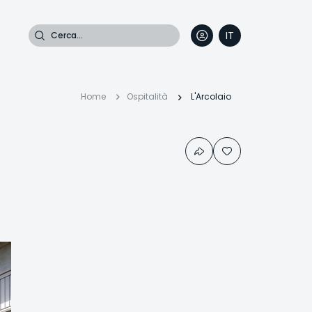
Cerca
IT
DE
EN
FR
Briciole
Home
Ospitalità
L'Arcolaio
di
pane