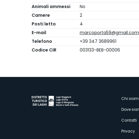
Animali ammessi
No
Camere
2
Posti letto
4
E-mail
marcoporta59@gmail.com
Telefono
+39 347 3689961
Codice CIR
003133-BEB-00006
M
Chi siam
Dove si
s
Contatti
Privacy