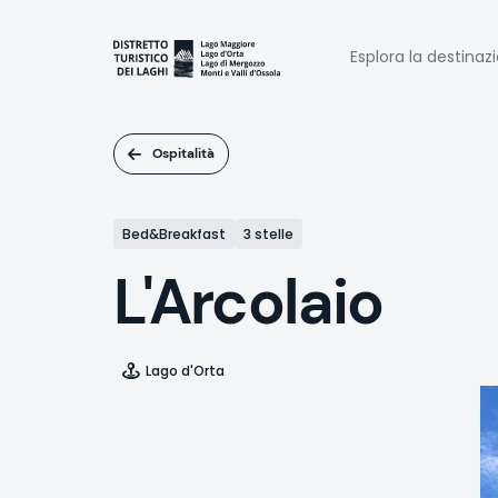
Salta
al
Naviga
contenuto
Esplora la destinaz
principale
princi
Ospitalità
Bed&Breakfast
3 stelle
L'Arcolaio
Lago d'Orta