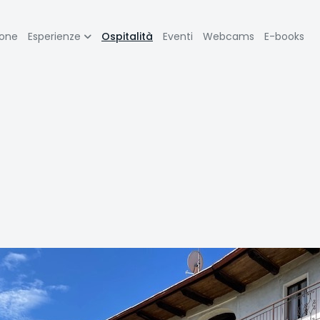
zione
ione
Esperienze
Ospitalità
Eventi
Webcams
E-books
pale