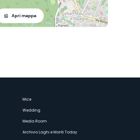
Apri mappa
Mice
Wedding
Media Room
Archivio Laghi e Monti Today