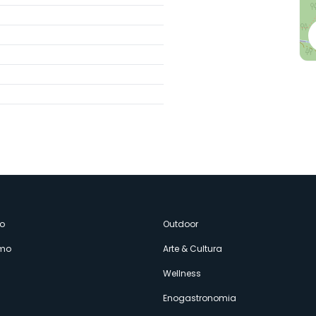
enù
o
Outdoor
amo
Arte & Cultura
econdario
Wellness
Enogastronomia