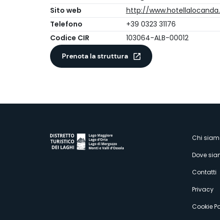
Sito web
http://www.hotellalocanda.
Telefono
+39 0323 31176
Codice CIR
103064-ALB-00012
Prenota la struttura
M
Chi siam
Dove si
s
Contatti
Privacy
Cookie Po