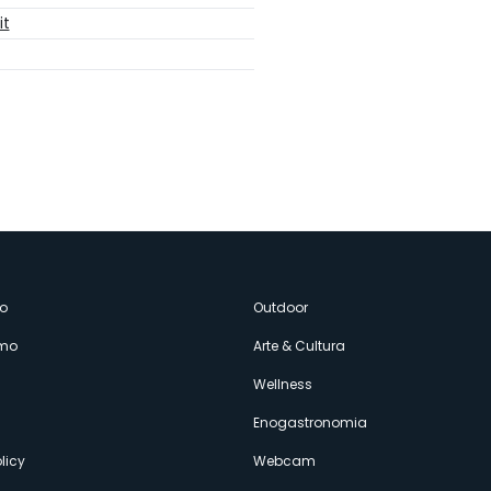
it
enù
o
Outdoor
amo
Arte & Cultura
econdario
Wellness
Enogastronomia
licy
Webcam