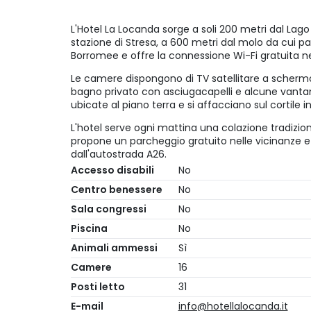
L'Hotel La Locanda sorge a soli 200 metri dal Lago
stazione di Stresa, a 600 metri dal molo da cui par
Borromee e offre la connessione Wi-Fi gratuita nel
Le camere dispongono di TV satellitare a schermo 
bagno privato con asciugacapelli e alcune vanta
ubicate al piano terra e si affacciano sul cortile i
L'hotel serve ogni mattina una colazione tradiziona
propone un parcheggio gratuito nelle vicinanze e
dall'autostrada A26.
Accesso disabili
No
Centro benessere
No
Sala congressi
No
Piscina
No
Animali ammessi
Sì
Camere
16
Posti letto
31
E-mail
info@hotellalocanda.it