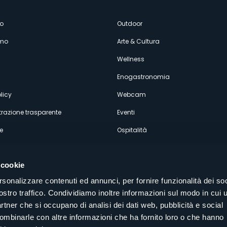
enù
o
Outdoor
amo
Arte & Cultura
econdario
Wellness
Enogastronomia
licy
Webcam
razione trasparente
Eventi
e
Ospitalità
 cookie
rsonalizzare contenuti ed annunci, per fornire funzionalità dei soc
ostro traffico. Condividiamo inoltre informazioni sul modo in cui u
Seguici sui nostri canali social
partner che si occupano di analisi dei dati web, pubblicità e social
aly
combinarle con altre informazioni che ha fornito loro o che hanno