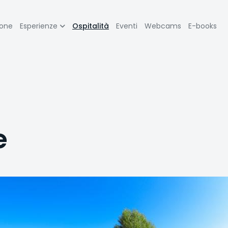
zione
ione
Esperienze
Ospitalità
Eventi
Webcams
E-books
pale
e