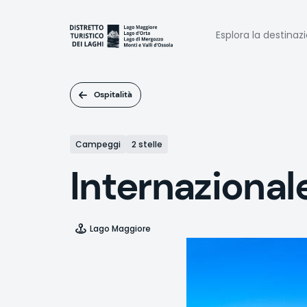
Salta
al
Naviga
contenuto
Esplora la destinaz
principale
princi
Ospitalità
Campeggi
2 stelle
Internazional
Lago Maggiore