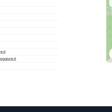
.it
ggiore.it