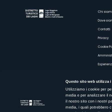
M
Chi siam
Dove si
s
Contatti
Privacy
Cookie Po
Amminist
Esperienz
Questo sito web utilizza i
Utilizziamo i cookie per pe
media e per analizzare il n
Distretto Turistico dei Laghi Scrl
il nostro sito con i nostri 
Sede legale e operativa: Corso Italia 26 - 28838 Stresa VB - It
media, i quali potrebbero 
tel:
+39 0323 30416