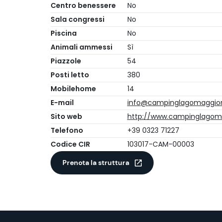
Centro benessere
No
Sala congressi
No
Piscina
No
Animali ammessi
Sì
Piazzole
54
Posti letto
380
Mobilehome
14
E-mail
info@campinglagomaggiore
Sito web
http://www.campinglagoma
Telefono
+39 0323 71227
Codice CIR
103017-CAM-00003
Prenota la struttura