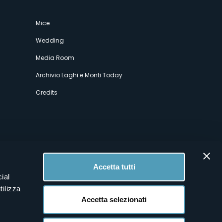
Mice
Wedding
Media Room
Archivio Laghi e Monti Today
Credits
Accetta tutti
ial
tilizza
Accetta selezionati