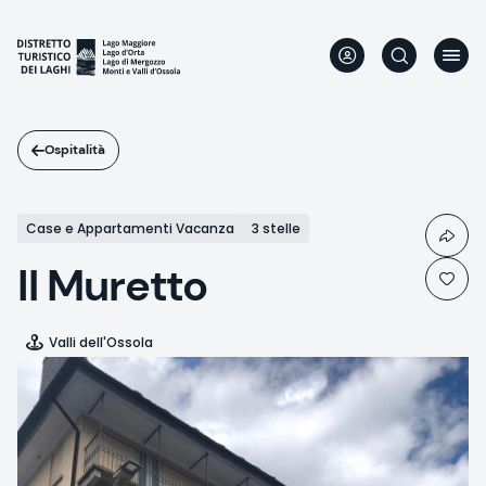
Salta
al
contenuto
principale
Ospitalità
Case e Appartamenti Vacanza
3 stelle
Il Muretto
Valli dell'Ossola