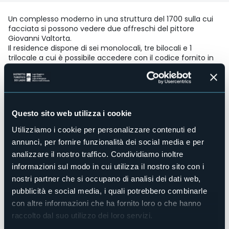
Un complesso moderno in una struttura del 1700 sulla cui
facciata si possono vedere due affreschi del pittore
Giovanni Valtorta.
Il residence dispone di sei monolocali, tre bilocali e 1
trilocale a cui è possibile accedere con il codice fornito in
fase di prenotazione.
La struttura si affaccia sulla Piazza principale di Malesco e
dista circa 300 metri dalla stazione ferroviaria.
Accesso disabili
No
Questo sito web utilizza i cookie
Centro benessere
Utilizziamo i cookie per personalizzare contenuti ed
No
annunci, per fornire funzionalità dei social media e per
Sala congressi
analizzare il nostro traffico. Condividiamo inoltre
No
informazioni sul modo in cui utilizza il nostro sito con i
Piscina
nostri partner che si occupano di analisi dei dati web,
No
pubblicità e social media, i quali potrebbero combinarle
Animali ammessi
con altre informazioni che ha fornito loro o che hanno
Sì
raccolto dal suo utilizzo dei loro servizi.
Appartamenti
10