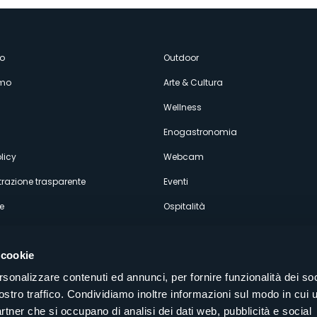
enù
o
Outdoor
amo
Arte & Cultura
econdario
Wellness
Enogastronomia
licy
Webcam
razione trasparente
Eventi
e
Ospitalità
 cookie
rsonalizzare contenuti ed annunci, per fornire funzionalità dei soc
ostro traffico. Condividiamo inoltre informazioni sul modo in cui u
Seguici sui nostri canali social
partner che si occupano di analisi dei dati web, pubblicità e social
aly