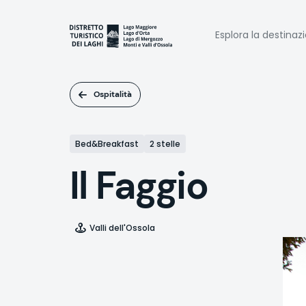
Salta
al
Naviga
contenuto
Esplora la destinaz
principale
princi
Ospitalità
Bed&Breakfast
2 stelle
Il Faggio
Valli dell'Ossola