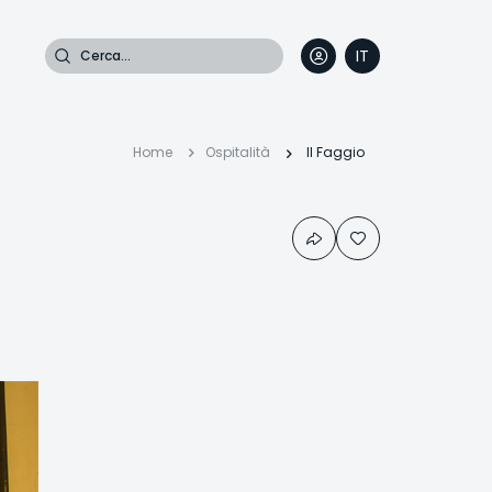
Cerca
IT
DE
EN
FR
Briciole
Home
Ospitalità
Il Faggio
di
pane