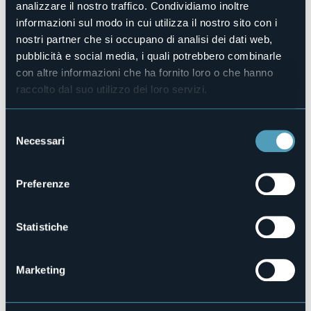
http://www.hotelrosabaveno.it
analizzare il nostro traffico. Condividiamo inoltre
Telefono
informazioni sul modo in cui utilizza il nostro sito con i
+39 0323 924236
nostri partner che si occupano di analisi dei dati web,
Codice CIR
pubblicità e social media, i quali potrebbero combinarle
103008-ALB-00017
con altre informazioni che ha fornito loro o che hanno
raccolto dal suo utilizzo dei loro servizi.
Prenota la struttura
Selezione
Necessari
del
Via Montegrappa, 29
consenso
28831 - BAVENO (VB)
Preferenze
Statistiche
Marketing