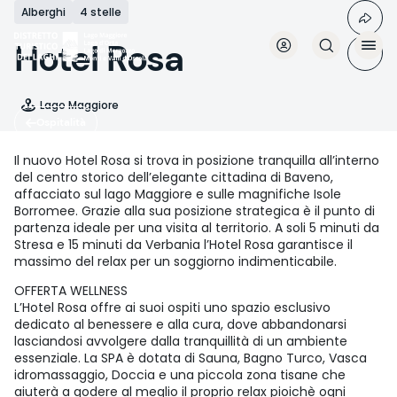
Salta
Alberghi
4 stelle
al
contenuto
Hotel Rosa
principale
Lago Maggiore
Ospitalità
Il nuovo Hotel Rosa si trova in posizione tranquilla all’interno
del centro storico dell’elegante cittadina di Baveno,
affacciato sul lago Maggiore e sulle magnifiche Isole
Borromee. Grazie alla sua posizione strategica è il punto di
partenza ideale per una visita al territorio. A soli 5 minuti da
Stresa e 15 minuti da Verbania l’Hotel Rosa garantisce il
massimo del relax per un soggiorno indimenticabile.
OFFERTA WELLNESS
L’Hotel Rosa offre ai suoi ospiti uno spazio esclusivo
dedicato al benessere e alla cura, dove abbandonarsi
lasciandosi avvolgere dalla tranquillità di un ambiente
essenziale. La SPA è dotata di Sauna, Bagno Turco, Vasca
idromassaggio, Doccia e una piccola zona tisane che
aiuterà a godere al meglio il proprio relax pioichè ogni