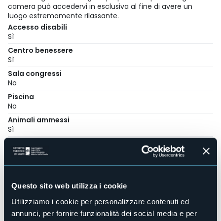
camera può accedervi in esclusiva al fine di avere un
luogo estremamente rilassante.
Accesso disabili
Sì
Centro benessere
Sì
Sala congressi
No
Piscina
No
Animali ammessi
Sì
Camere
28
Posti letto
60
Questo sito web utilizza i cookie
E-mail
info@hotelrosabaveno.it
Utilizziamo i cookie per personalizzare contenuti ed
Sito web
annunci, per fornire funzionalità dei social media e per