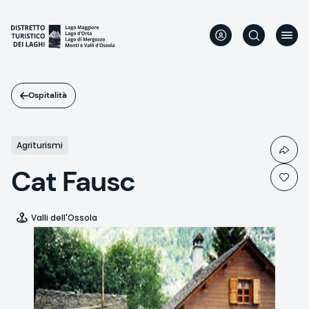
Salta
al
contenuto
principale
Ospitalità
Agriturismi
Cat Fausc
Valli dell'Ossola