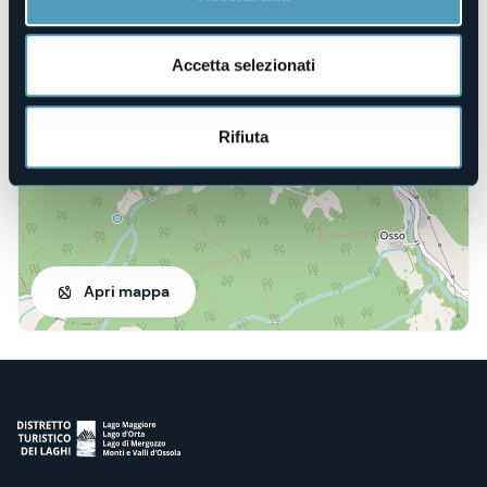
Località Esigo, 12
Accetta selezionati
28861 - Baceno (VB)
Rifiuta
Apri mappa