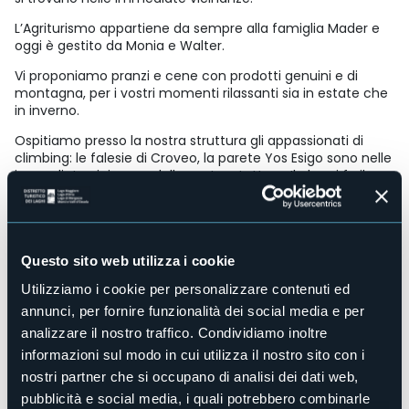
L’Agriturismo appartiene da sempre alla famiglia Mader e
oggi è gestito da Monia e Walter.
Vi proponiamo pranzi e cene con prodotti genuini e di
montagna, per i vostri momenti rilassanti sia in estate che
in inverno.
Ospitiamo presso la nostra struttura gli appassionati di
climbing: le falesie di Croveo, la parete Yos Esigo sono nelle
immediate vicinanze della nostra stuttura. Il che ci fa il
punto ideale per gli scalatori che vogliono pernottare e
trovarsi a breve distanza dalle pareti.
Vi aspettiamo!
Questo sito web utilizza i cookie
Monia e Walter
Utilizziamo i cookie per personalizzare contenuti ed
Accesso disabili
No
annunci, per fornire funzionalità dei social media e per
analizzare il nostro traffico. Condividiamo inoltre
Centro benessere
No
informazioni sul modo in cui utilizza il nostro sito con i
Sala congressi
nostri partner che si occupano di analisi dei dati web,
No
pubblicità e social media, i quali potrebbero combinarle