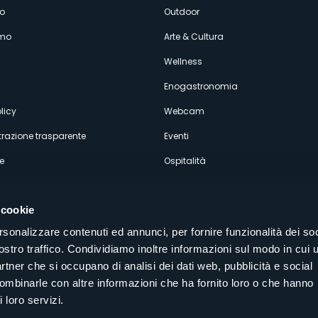
enù
o
Outdoor
amo
Arte & Cultura
econdario
Wellness
Enogastronomia
licy
Webcam
razione trasparente
Eventi
e
Ospitalità
 cookie
rsonalizzare contenuti ed annunci, per fornire funzionalità dei soc
ostro traffico. Condividiamo inoltre informazioni sul modo in cui u
Seguici sui nostri canali social
partner che si occupano di analisi dei dati web, pubblicità e social
aly
combinarle con altre informazioni che ha fornito loro o che hanno
 loro servizi.