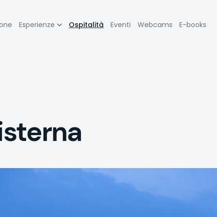
zione
ione
Esperienze
Ospitalità
Eventi
Webcams
E-books
pale
isterna