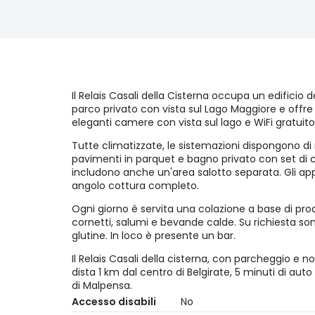
Il Relais Casali della Cisterna occupa un edificio 
parco privato con vista sul Lago Maggiore e offre 
eleganti camere con vista sul lago e WiFi gratuito
Tutte climatizzate, le sistemazioni dispongono di m
pavimenti in parquet e bagno privato con set di c
includono anche un'area salotto separata. Gli a
angolo cottura completo.
Ogni giorno è servita una colazione a base di prodot
cornetti, salumi e bevande calde. Su richiesta son
glutine. In loco è presente un bar.
Il Relais Casali della cisterna, con parcheggio e nol
dista 1 km dal centro di Belgirate, 5 minuti di aut
di Malpensa.
Accesso disabili
No