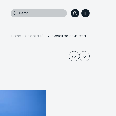
Cerca
IT
DE
EN
FR
Briciole
Home
Ospitalità
Casali della Cisterna
di
pane