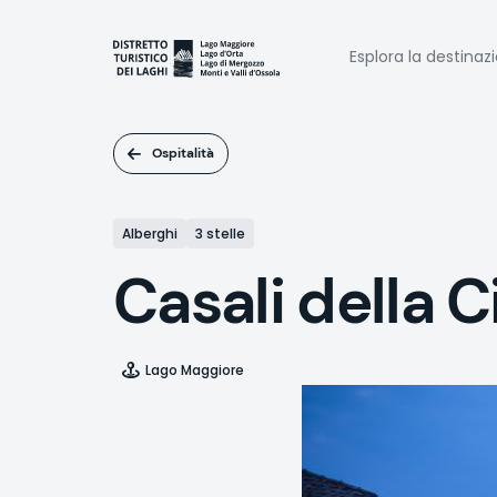
Salta
al
Naviga
contenuto
Esplora la destinaz
principale
princi
Ospitalità
Alberghi
3 stelle
Casali della C
Lago Maggiore