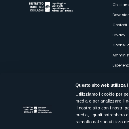
M
Chi siam
Dove si
s
Contatti
Privacy
Cookie Po
Amminist
Esperienz
Questo sito web utilizza i
Utilizziamo i cookie per pe
media e per analizzare il n
Distretto Turistico dei Laghi Scrl
il nostro sito con i nostri 
Sede legale e operativa: Corso Italia 26 - 28838 Stresa VB - It
media, i quali potrebbero 
tel:
+39 0323 30416
infoturismo@distrettolaghi.it
e
distrettolaghi@legalmail.it
raccolto dal suo utilizzo dei
www.distrettolaghi.it