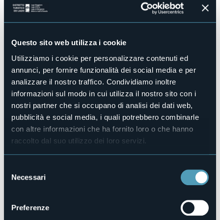
Accesso disabili
No
Centro benessere
No
Questo sito web utilizza i cookie
Sala congressi
Utilizziamo i cookie per personalizzare contenuti ed
No
annunci, per fornire funzionalità dei social media e per
Piscina
analizzare il nostro traffico. Condividiamo inoltre
No
informazioni sul modo in cui utilizza il nostro sito con i
Animali ammessi
nostri partner che si occupano di analisi dei dati web,
Sì
pubblicità e social media, i quali potrebbero combinarle
Camere
con altre informazioni che ha fornito loro o che hanno
1
raccolto dal suo utilizzo dei loro servizi.
Posti letto
4
Selezione
E-mail
Necessari
veronesi@tecnomv.it
del
consenso
Telefono
393 9792094 / 3462276179
Preferenze
Codice CIR