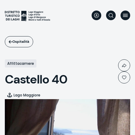
Salta
al
contenuto
principale
Ospitalità
Affittacamere
Castello 40
Lago Maggiore