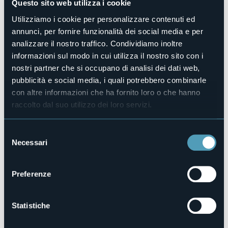
Questo sito web utilizza i cookie
No
Utilizziamo i cookie per personalizzare contenuti ed
Animali ammessi
Sì
annunci, per fornire funzionalità dei social media e per
analizzare il nostro traffico. Condividiamo inoltre
Appartamenti
1
informazioni sul modo in cui utilizza il nostro sito con i
nostri partner che si occupano di analisi dei dati web,
Posti letto
5
pubblicità e social media, i quali potrebbero combinarle
con altre informazioni che ha fornito loro o che hanno
E-mail
appartamenti.mara@libero.it
raccolto dal suo utilizzo dei loro servizi.
Telefono
+39 348 5243174
Selezione
Codice CIR
Necessari
del
103024-CIM-00002
consenso
Preferenze
Via Melezzo, 68
28852 - Craveggia (VB)
Statistiche