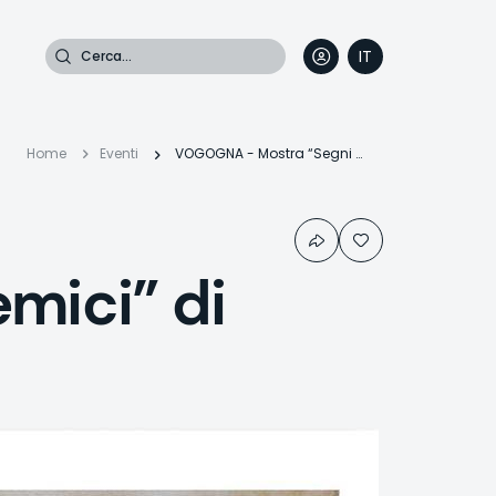
Cerca
IT
DE
EN
FR
Briciole
Home
Eventi
VOGOGNA - Mostra “Segni Totemici” di Alberto Mario Lazzarini
di
mici” di
pane