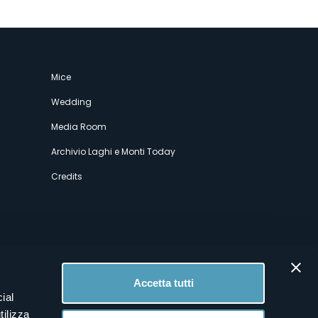
Mice
Wedding
Media Room
Archivio Laghi e Monti Today
Credits
Accetta tutti
ial
tilizza