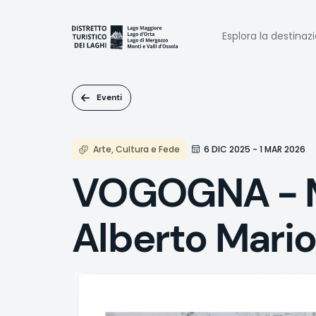
Salta
al
Naviga
contenuto
Esplora la destinaz
principale
princi
Eventi
Arte, Cultura e Fede
6 DIC 2025 - 1 MAR 2026
VOGOGNA - Mo
Alberto Mario