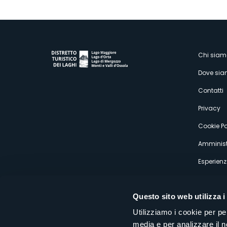
M
Chi siam
Dove si
s
Contatti
Privacy
Cookie Po
Amminist
Esperienz
Questo sito web utilizza i
Utilizziamo i cookie per pe
media e per analizzare il n