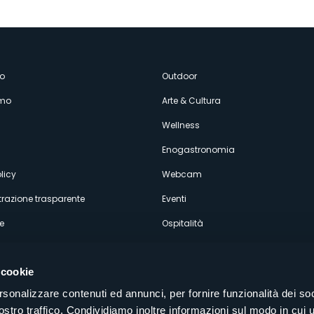
enù
o
Outdoor
amo
Arte & Cultura
econdario
Wellness
Enogastronomia
licy
Webcam
razione trasparente
Eventi
e
Ospitalità
 cookie
rsonalizzare contenuti ed annunci, per fornire funzionalità dei soc
ostro traffico. Condividiamo inoltre informazioni sul modo in cui u