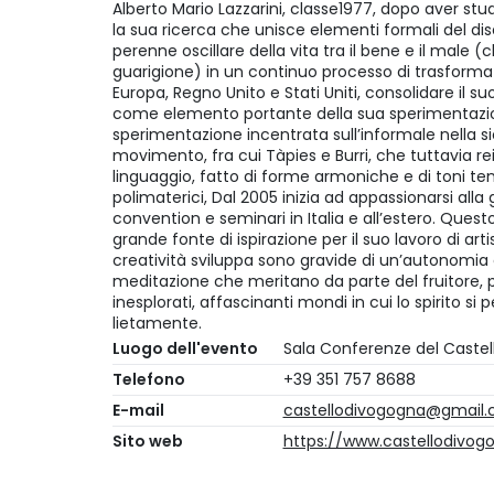
Alberto Mario Lazzarini, classe1977, dopo aver studi
la sua ricerca che unisce elementi formali del di
perenne oscillare della vita tra il bene e il male 
guarigione) in un continuo processo di trasformaz
Europa, Regno Unito e Stati Uniti, consolidare il s
come elemento portante della sua sperimentazi
sperimentazione incentrata sull’informale nella s
movimento, fra cui Tàpies e Burri, che tuttavia re
linguaggio, fatto di forme armoniche e di toni ten
polimaterici, Dal 2005 inizia ad appassionarsi alla
convention e seminari in Italia e all’estero. Quest
grande fonte di ispirazione per il suo lavoro di art
creatività sviluppa sono gravide di un’autonomia 
meditazione che meritano da parte del fruitore,
inesplorati, affascinanti mondi in cui lo spirito si 
lietamente.
Luogo dell'evento
Sala Conferenze del Castel
Telefono
+39 351 757 8688
E-mail
castellodivogogna@gmail
Sito web
https://www.castellodivogo