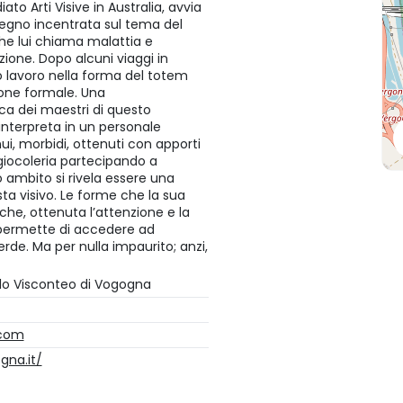
ato Arti Visive in Australia, avvia
segno incentrata sul tema del
(che lui chiama malattia e
ione. Dopo alcuni viaggi in
uo lavoro nella forma del totem
one formale. Una
ica dei maestri di questo
interpreta in un personale
ui, morbidi, ottenuti con apporti
 giocoleria partecipando a
o ambito si rivela essere una
ista visivo. Le forme che la sua
che, ottenuta l’attenzione e la
 permette di accedere ad
perde. Ma per nulla impaurito; anzi,
lo Visconteo di Vogogna
.com
gna.it/