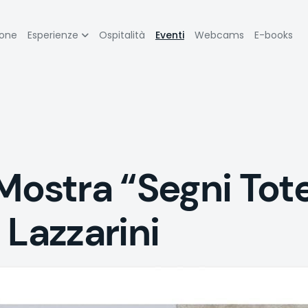
zione
ione
Esperienze
Ospitalità
Eventi
Webcams
E-books
pale
stra “Segni Tote
 Lazzarini