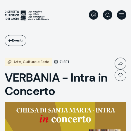
Salta
al
contenuto
principale
Eventi
Arte, Cultura e Fede
21 SET
VERBANIA - Intra in
Concerto