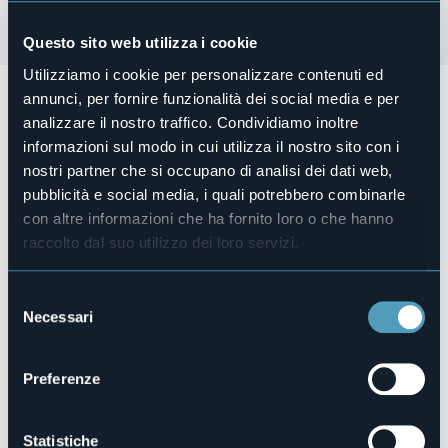
Questo sito web utilizza i cookie
Utilizziamo i cookie per personalizzare contenuti ed
Lunedì 21 settembre alle ore 21.00
si terrà Intra in
annunci, per fornire funzionalità dei social media e per
Concerto con il
Duo Ramoni - Bandiera e coro Amici
analizzare il nostro traffico. Condividiamo inoltre
Cantores
, un nuovo duo che si esibisce su brani classici.
informazioni sul modo in cui utilizza il nostro sito con i
Ingresso a offerta libera
(min. consigliato € 10)
nostri partner che si occupano di analisi dei dati web,
Organizzatore
pubblicità e social media, i quali potrebbero combinarle
Comitato Pro Restauro Santa Marta Onlus
con altre informazioni che ha fornito loro o che hanno
Luogo dell'evento
raccolto dal suo utilizzo dei loro servizi.
Chiesa di Santa Marta
E-mail
Selezione
info@santamartaintra.it
Necessari
del
Sito web
consenso
https://eventi.comune.verbania.it/Eventi/CHIESA-DI-
SANTA-MARTA-INTRA-in-CONCERT…
Preferenze
Statistiche