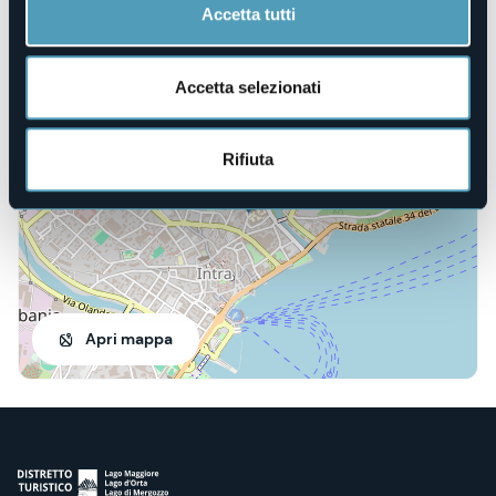
Accetta tutti
Intra
Accetta selezionati
28921 - Verbania (VB)
Rifiuta
Apri mappa