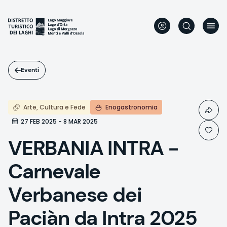
Salta
al
contenuto
principale
Eventi
Arte, Cultura e Fede
Enogastronomia
27 FEB 2025 - 8 MAR 2025
VERBANIA INTRA -
Carnevale
Verbanese dei
Paciàn da Intra 2025