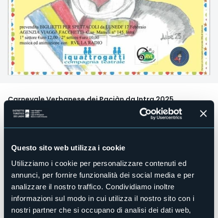
Carnevale Verbanese dei Paciàn da Intra 2025
Giovedì 27 febbraio
ore 20:30, Centro eventi Il Maggiore Verbania
Le Altezze Reali locali precederanno l'ingresso di S.E.
Questo sito web utilizza i cookie
"Console Paciàn XXX" che declamerà il suo discorso
Utilizziamo i cookie per personalizzare contenuti ed
satirico-umoristico circondato dal suo corpo di ballo. A
seguire spettacolo della Compagnia Teatrale "I
annunci, per fornire funzionalità dei social media e per
Quattrogatti", che presenterà "Boeing Boeing".
analizzare il nostro traffico. Condividiamo inoltre
informazioni sul modo in cui utilizza il nostro sito con i
All'ingresso sarà possibile prenotare il piatto di Carnevale
"Merluz, patati e scigùl" che verrà distribuito sabato 8 marzo
nostri partner che si occupano di analisi dei dati web,