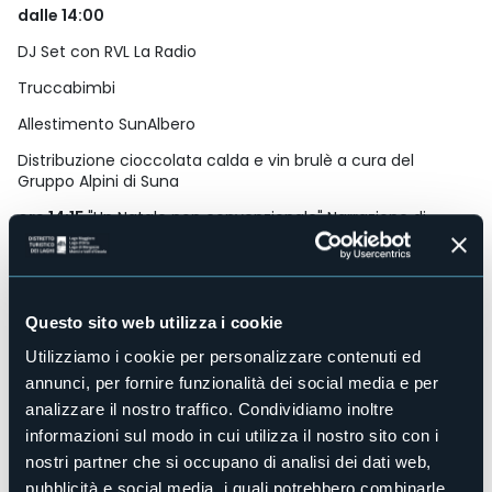
dalle 14:00
DJ Set con RVL La Radio
Truccabimbi
Allestimento SunAlbero
Distribuzione cioccolata calda e vin brulè a cura del
Gruppo Alpini di Suna
ore 14:15
"Un Natale non convenzionale" Narrazione di
tradizioni natalizie da diverse parti del mondo, a cura di
Compagnia Teatrale I quattrogatti, assieme agli allievi del
"Teatro emozionale" di Barbara Vesco e "Teatro adulti" di
Riccardo Nazzaroli.
Questo sito web utilizza i cookie
ore 14:45
Esibizione della scuola Nenryu di Katy Bravo e
Giulia Piana
Utilizziamo i cookie per personalizzare contenuti ed
annunci, per fornire funzionalità dei social media e per
ore 15:00
Babbo Natale arriva dal lago, sfilata con i
analizzare il nostro traffico. Condividiamo inoltre
bambini, consegna delle letterine, foto e distribuzione di
dolcetti
informazioni sul modo in cui utilizza il nostro sito con i
nostri partner che si occupano di analisi dei dati web,
ore 16:00
spettacolo "Mister I" di Ivan Peretto
pubblicità e social media, i quali potrebbero combinarle