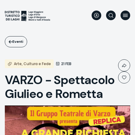
Salta
al
contenuto
principale
Eventi
Arte, Cultura e Fede
21 FEB
VARZO - Spettacolo
Giulieo e Rometta