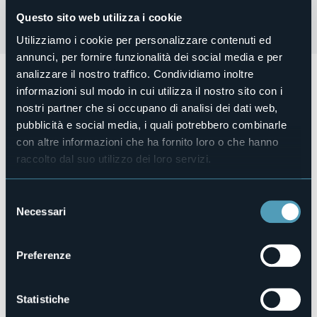
Questo sito web utilizza i cookie
Utilizziamo i cookie per personalizzare contenuti ed
annunci, per fornire funzionalità dei social media e per
analizzare il nostro traffico. Condividiamo inoltre
Venerdì' 21 febbraio alle ore 21.00
presso il Teatro
"Alveare" si terrà a grande richiesta lo s
pettacolo Giulieo e
informazioni sul modo in cui utilizza il nostro sito con i
Rometta.
nostri partner che si occupano di analisi dei dati web,
pubblicità e social media, i quali potrebbero combinarle
con altre informazioni che ha fornito loro o che hanno
Organizzatore
Pro loco Valle Divedro
raccolto dal suo utilizzo dei loro servizi.
Luogo dell'evento
Teatro "Alveare"
Selezione
Sito web
Necessari
del
https://www.facebook.com/photo/?
consenso
fbid=8746808428743418&set=a.262603623830650
Preferenze
28868 - Varzo (VB)
Statistiche