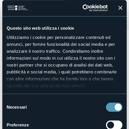
Questo sito web utilizza i cookie
Utilizziamo i cookie per personalizzare contenuti ed
Rassegna Concertistica - Musica Armonia dell'Anima - Trio
annunci, per fornire funzionalità dei social media e per
Concertando
4 agosto 2024
analizzare il nostro traffico. Condividiamo inoltre
informazioni sul modo in cui utilizza il nostro sito con i
I concerti si terranno sulla gradinata della Chiesa
nostri partner che si occupano di analisi dei dati web,
Parrocchiale (in caso di pioggia presso il teatro Alveare).
pubblicità e social media, i quali potrebbero combinarle
Inizio ore 21, ingresso libero
con altre informazioni che ha fornito loro o che hanno
Luogo dell'evento
raccolto dal suo utilizzo dei loro servizi.
Chiesa Parrocchiale (in caso di pioggia presso il teatro
Alveare)
Telefono
Selezione
+39 0324 7001
Necessari
del
E-mail
consenso
proloco@valdivedro.it
municipio@comune.varzo.vb.it
Preferenze