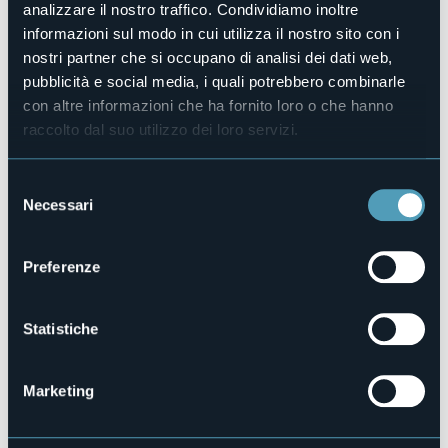
analizzare il nostro traffico. Condividiamo inoltre
Organizzatore
Pro loco Valle Divedro
informazioni sul modo in cui utilizza il nostro sito con i
nostri partner che si occupano di analisi dei dati web,
Luogo dell'evento
Teatro "Alveare"
pubblicità e social media, i quali potrebbero combinarle
con altre informazioni che ha fornito loro o che hanno
Sito web
https://www.facebook.com/photo/?
raccolto dal suo utilizzo dei loro servizi.
fbid=8746808428743418&set=a.262603623830650
Selezione
Necessari
del
28868 - Varzo (VB)
consenso
Preferenze
Statistiche
Marketing