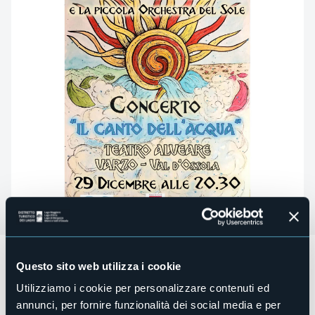
Domenica 29 dicembre alle ore 20.30
presso il Teatro
Questo sito web utilizza i cookie
"Alveare" si terrà il
Concerto il Canto dell'Acqua
a cura di
Maggie Pitzalis e la piccola orchestra del sole.
Utilizziamo i cookie per personalizzare contenuti ed
annunci, per fornire funzionalità dei social media e per