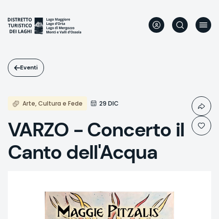
Salta
al
contenuto
principale
Eventi
Arte, Cultura e Fede
29 DIC
VARZO - Concerto il
Canto dell'Acqua