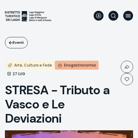
Salta
al
contenuto
principale
Eventi
Arte, Cultura e Fede
Enogastronomia
27 LUG
STRESA - Tributo a
Vasco e Le
Deviazioni