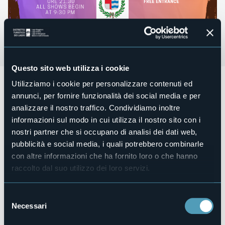
Questo sito web utilizza i cookie
Sabato 27 luglio dalle ore 21.30 presso i Giardini Pubblici, sul
Utilizziamo i cookie per personalizzare contenuti ed
lungolago ci sarà una serata di musica con
ONDE SONORE
annunci, per fornire funzionalità dei social media e per
Tributo alla musica Italiana
in riva al lago presenta:
analizzare il nostro traffico. Condividiamo inoltre
Tribute Band a
VASCO ROSSI con LE DEVIAZIONI
informazioni sul modo in cui utilizza il nostro sito con i
SPAPPOLATE.
nostri partner che si occupano di analisi dei dati web,
Dalle ore 19.00 Food & Drinks a cura del Comitato Genitori
pubblicità e social media, i quali potrebbero combinarle
Scuola Media Fogazzaro Rebora
con altre informazioni che ha fornito loro o che hanno
Entrata libera.
raccolto dal suo utilizzo dei loro servizi.
Organizzatore
Città di Stresa
Selezione
Luogo dell'evento
Necessari
Giardini Pubblici, lungolago
del
consenso
Telefono