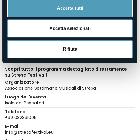
Accetta tutti
Biglietteria:
via Carducci, 38 – Stresa (VB)
boxoffice@stresafestival.eu
| 032331095
Accetta selezionati
Orari:
Da lunedì a venerdì: 10:00 – 13:00.
Nei soli giorni di concerto: 10:00 – 13:00 / 15:00 – 17:00
compreso sabato e festivi.
Rifiuta
In sede di concerto la biglietteria apre un’ora prima
dell’inizio.
Scopri tutto il programma dettagliato direttamente
su
Stresa Festival!
Organizzatore
Associazione Settimane Musicali di Stresa
Luogo dell'evento
Isola dei Pescatori
Telefono
+39 032331095
E-mail
info@stresafestival.eu