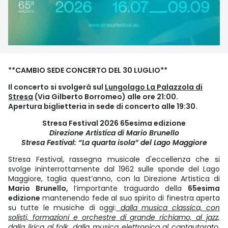
**CAMBIO SEDE CONCERTO DEL 30 LUGLIO**
Il concerto si svolgerà sul
Lungolago La Palazzola di
Stresa
(Via Gilberto Borromeo) alle ore 21:00.
Apertura biglietteria in sede di concerto alle 19:30.
Stresa Festival 2026 65esima edizione
Direzione Artistica di Mario Brunello
Stresa Festival: “La quarta isola” del Lago Maggiore
Stresa Festival, rassegna musicale d'eccellenza che si
svolge ininterrottamente dal 1962 sulle sponde del Lago
Maggiore, taglia quest’anno, con la Direzione Artistica di
Mario Brunello,
l’importante traguardo della
65esima
edizione
mantenendo fede al suo spirito di finestra aperta
su tutte le musiche di oggi:
dalla musica classica, con
solisti, formazioni e orchestre di grande richiamo, al jazz,
dalla lirica al folk, dalla musica elettronica al cantautorato.