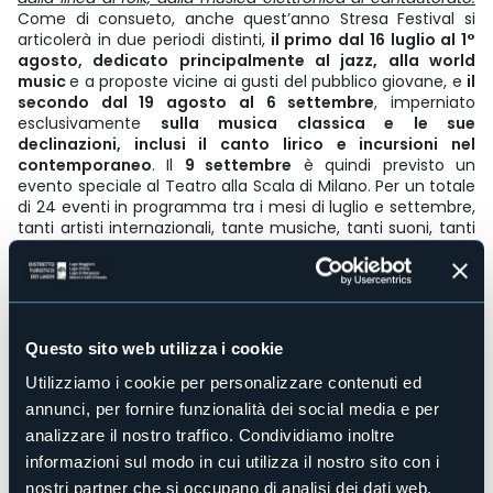
Come di consueto, anche quest’anno Stresa Festival si
articolerà in due periodi distinti,
il primo dal 16 luglio al 1°
agosto, dedicato principalmente al jazz, alla world
music
e a proposte vicine ai gusti del pubblico giovane, e
il
secondo dal 19 agosto al 6 settembre
, imperniato
esclusivamente
sulla musica classica e le sue
declinazioni, inclusi il canto lirico e incursioni nel
contemporaneo
. Il
9 settembre
è quindi previsto un
evento speciale al Teatro alla Scala di Milano. Per un totale
di 24 eventi in programma tra i mesi di luglio e settembre,
tanti artisti internazionali, tante musiche, tanti suoni, tanti
colori, tante sfumature.
Giovedì 30 luglio 2026 alle ore 21:00 | Isola dei
Pescatori
si terrà il concerto open air di
Umarell
In caso di maltempo il concerto sarà alla Stresa Festival Hall.
Info in biglietteria.
Questo sito web utilizza i cookie
Partenza battellino dall’Imbarcadero di Stresa 30 minuti
Utilizziamo i cookie per personalizzare contenuti ed
prima dell’inizio del concerto.
annunci, per fornire funzionalità dei social media e per
analizzare il nostro traffico. Condividiamo inoltre
ARTISTA
Umarell, Alt pop / indietronica
informazioni sul modo in cui utilizza il nostro sito con i
nostri partner che si occupano di analisi dei dati web,