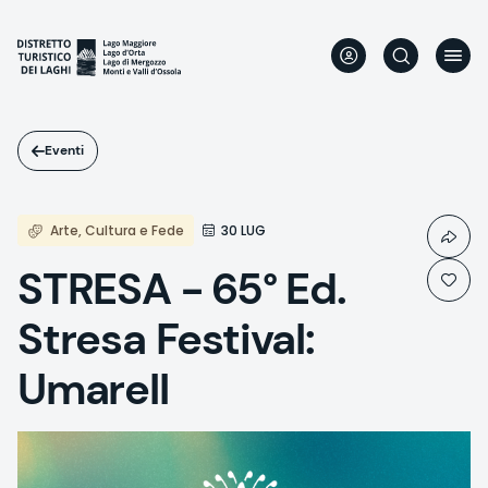
Salta
al
contenuto
principale
Eventi
Arte, Cultura e Fede
30 LUG
STRESA - 65° Ed.
Stresa Festival:
Umarell