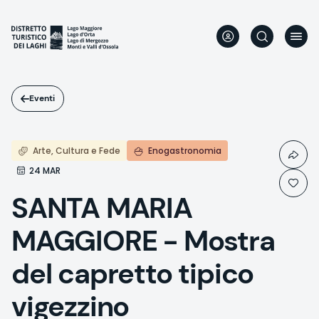
Salta
al
contenuto
principale
Eventi
Arte, Cultura e Fede
Enogastronomia
24 MAR
SANTA MARIA
MAGGIORE - Mostra
del capretto tipico
vigezzino