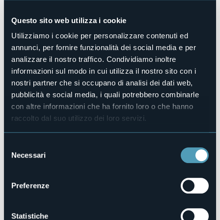
fregia del PAT, il marchio che valorizza i “Prodotti
Agroalimentari Tradizionali”. Sarà anche e soprattutto un
Questo sito web utilizza i cookie
percorso nel gusto grazie alla
mostra mercato in cui
acquistare formaggi caprini e ovini e i violini di capra
,
Utilizziamo i cookie per personalizzare contenuti ed
una produzione di nicchia simile al prosciutto crudo e
annunci, per fornire funzionalità dei social media e per
realizzata attraverso un accurato lavoro di stagionatura ed
analizzare il nostro traffico. Condividiamo inoltre
insaporimento con pepe, cannella, alloro e rosmarino. Nel
informazioni sul modo in cui utilizza il nostro sito con i
pomeriggio, dopo un gustoso pranzo in area coperta,
inizieranno le
dimostrazioni di mungitura
e le attività
nostri partner che si occupano di analisi dei dati web,
dedicate ai più piccoli.
pubblicità e social media, i quali potrebbero combinarle
Luogo dell'evento
con altre informazioni che ha fornito loro o che hanno
Borgo di Santa Maria Maggiore
raccolto dal suo utilizzo dei loro servizi.
Telefono
+39 0324 95091
Selezione
E-mail
Necessari
info@santamariamaggiore.info
del
consenso
Sito web
https://santamariamaggiore.info/
Preferenze
Statistiche