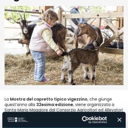
La
Mostra del capretto tipico vigezzino
, che giunge
quest’anno alla
32esima edizione
, viene organizzata a
Santa Maria Maggiore dal Consorzio Agricoltori ed Allevatori
della Valle Vigezzo ed è in programma
domenica 24
marzo
. Saranno
presenti una trentina di allevatori
, parte
del Consorzio che tutela l’eccellenza del prodotto e che si