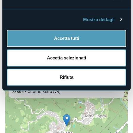
qualcosa di nuovo per un mondo migliore. Tali
responsabilità e impegno sono presenti negli eccellenti
arrangiamenti e interpretazioni del Quartetto Segovio.
Molte grazie per questo bel regalo!”.
Mostra dettagli
Ingresso gratuito.
Luogo dell'evento
Accetta tutti
Fabbrica Grassi
E-mail
quarnamusica@gmail.com
Accetta selezionati
Sito web
https://www.quarnamusica.it/
Rifiuta
28896 - Quarna Sotto (VB)