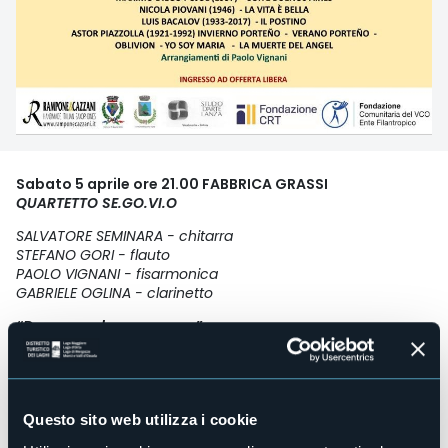
Sabato 5 aprile ore 21.00 FABBRICA GRASSI
QUARTETTO SE.GO.VI.O
SALVATORE SEMINARA - chitarra
STEFANO GORI - flauto
PAOLO VIGNANI - fisarmonica
GABRIELE OGLINA - clarinetto
“Danze e colonne sonore”
ENNIO MORRICONE (1928-2020) - NUOVO CINEMA PARADISO
MAXIMO DIEGO PUJOL (1957) - SUITE BUENOS AIRES
Questo sito web utilizza i cookie
NICOLA PIOVANI (1946) - LA VITA E' BELLA