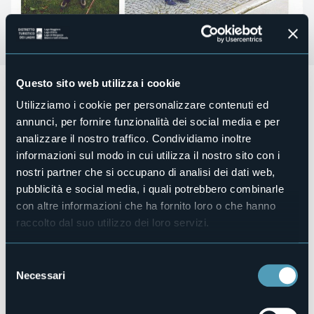
Questo sito web utilizza i cookie
Sbrinzroute - festa dei someggiatori
Utilizziamo i cookie per personalizzare contenuti ed
Programma:
annunci, per fornire funzionalità dei social media e per
arrivo della Carovana a Premia verso le 17.30, i
analizzare il nostro traffico. Condividiamo inoltre
someggiatori saranno accolti dalle autorità locali, dal
informazioni sul modo in cui utilizza il nostro sito con i
Corpo Musicale di S. Rocco di Premia, dai gruppi folkloristici
nostri partner che si occupano di analisi dei dati web,
e dai residenti / turisti presenti in zona. Dopo il giro del
Paese si procederà all'area Pasquer (ex Pattinaggio) per lo
pubblicità e social media, i quali potrebbero combinarle
scambio doni e il rinfresco con prodotti tipici.
con altre informazioni che ha fornito loro o che hanno
raccolto dal suo utilizzo dei loro servizi.
Il giorno successivo la Carovana ripartirà da Premia
direzione Domodossola.
Luogo dell'evento
Selezione
Area Pasquer
Necessari
del
Telefono
consenso
+39 370 364 1978