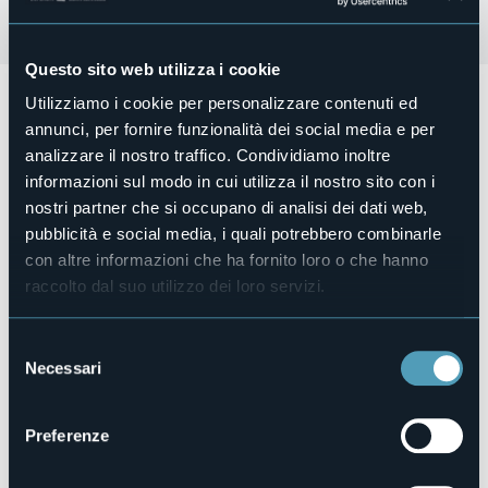
Questo sito web utilizza i cookie
Domenica 5 novembre 2023 alle ore 14.30 presso Piazza
Utilizziamo i cookie per personalizzare contenuti ed
Madonna del Popolo (area Fontana) ad Omegna (VB)
annunci, per fornire funzionalità dei social media e per
Castagne di stagione, buon bere ed allegria.
analizzare il nostro traffico. Condividiamo inoltre
informazioni sul modo in cui utilizza il nostro sito con i
Dalle 10.00 - mercatini dell'artigianato.
nostri partner che si occupano di analisi dei dati web,
Associazione "Fra il Cuore e la Mente".
pubblicità e social media, i quali potrebbero combinarle
Organizzatore
con altre informazioni che ha fornito loro o che hanno
Gli Amici della Fontana
raccolto dal suo utilizzo dei loro servizi.
Luogo dell'evento
Piazza Madonna del Popolo (Area Fontana)
Selezione
E-mail
Necessari
del
infopoint@comune.omegna.vb.it
consenso
Sito web
https://www.visitomegna.it/it/news/posts/castagnata-
Preferenze
madonna-del-popolo/