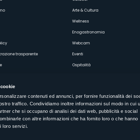
enù
amo
Arte & Cultura
econdario
Wellness
Enogastronomia
licy
Webcam
razione trasparente
Eventi
e
Ospitalità
 cookie
rsonalizzare contenuti ed annunci, per fornire funzionalità dei soc
ostro traffico. Condividiamo inoltre informazioni sul modo in cui u
Seguici sui nostri canali social
partner che si occupano di analisi dei dati web, pubblicità e social
aly
combinarle con altre informazioni che ha fornito loro o che hanno
 loro servizi.