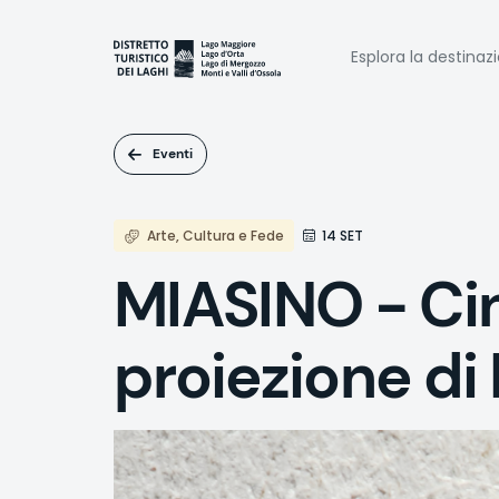
Salta
al
Naviga
contenuto
Esplora la destinaz
principale
princi
Eventi
Arte, Cultura e Fede
14 SET
MIASINO - Ci
proiezione d