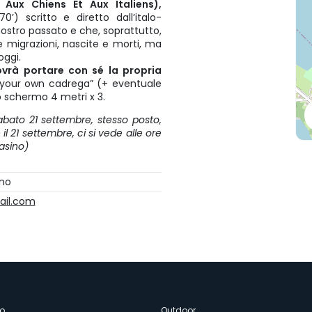
 Aux Chiens Et Aux Italiens),
) scritto e diretto dall’italo-
nostro passato e che, soprattutto,
 e migrazioni, nascite e morti, ma
oggi.
vrà portare con sé la propria
 your own cadrega” (+ eventuale
no schermo 4 metri x 3.
abato 21 settembre, stesso posto,
l 21 settembre, ci si vede alle ore
iasino)
ino
ail.com
o
Outdoor