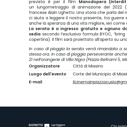
prevista è per il film
Manodopera (Interdit
un lungometraggio di animazione del 2022 (70’
francese Alain Ughetto. Una storia che parla del 
ci aiuta a leggere il nostro presente, tra guerre
anche la speranza di una vita migliore, ieri come 
La serata è a ingresso gratuito e ognuno do
sedia
secondo l’esclusiva formula BYOC, “bring
copertina). Il film sarà proiettato all’aperto su u
In caso di pioggia la serata verrà rimandata a s
stessa ora. In caso di pioggia perseverante anche i
21 nell’orangerie di Villa Nigra (Piazza Beltrami 5, M
Organizzatore
Città di Miasino
Luogo dell'evento
Corte del Municipio di Mias
E-mail
ilcinemainpiazzacusio@gm
Chi siam