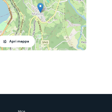
Apri mappa
Mice