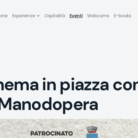
zione
ione
Esperienze
Ospitalità
Eventi
Webcams
E-books
pale
nema in piazza co
i Manodopera