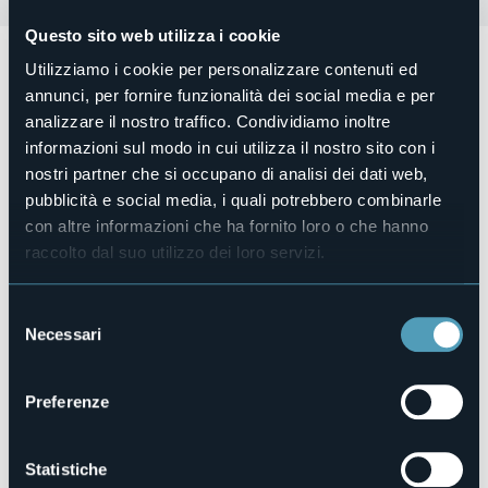
Questo sito web utilizza i cookie
Appuntamento Off Season con
Mergozzo,Si Nota
Utilizziamo i cookie per personalizzare contenuti ed
previsto per
sabato 15 febbraio alle ore 18.00
con Elisa
annunci, per fornire funzionalità dei social media e per
Marangon, voce, e Pietro Aloi al pianoforte.
analizzare il nostro traffico. Condividiamo inoltre
A seguire aperitivo e incontro con gli artisti.
informazioni sul modo in cui utilizza il nostro sito con i
nostri partner che si occupano di analisi dei dati web,
Ingresso ad offerta minima 10€, prenotazione
obbligatoria.
pubblicità e social media, i quali potrebbero combinarle
con altre informazioni che ha fornito loro o che hanno
Per tutti gli aggiornamenti:
Mergozzo Si Nota
raccolto dal suo utilizzo dei loro servizi.
Organizzatore
Associazione Mergozzo Si Nota
Luogo dell'evento
Selezione
Antica Latteria
Necessari
del
E-mail
consenso
mergozzosinota@gmail.com
Preferenze
Vicolo XI, 15
Statistiche