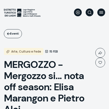
Salta
al
contenuto
principale
Eventi
Arte, Cultura e Fede
15 FEB
MERGOZZO -
Mergozzo si... nota
off season: Elisa
Marangon e Pietro