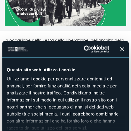
In occasione della Festa della Liberazione, nell’ambito della
rassegna “Echi del Palcoscenico”, è in programma il primo
appuntamento che inaugura il calendario di Malescorto
Spin-Off, la sezione dedicata agli eventi paralleli di
Malescorto - Festival Internazionale dei Cortometraggi.
Questo sito web utilizza i cookie
Il 25 aprile dalle ore 20:45
al Cinema Comunale di
Malesco verrà proiettato
“Arzo 1943”
, il documentario
Utilizziamo i cookie per personalizzare contenuti ed
diretto del regista Ruben Rossello, una produzione esclusiva
annunci, per fornire funzionalità dei social media e per
di Storie - RSI Radiotelevisione svizzera. Protagonista del
analizzare il nostro traffico. Condividiamo inoltre
docufilm la tredicenne Liliana Segre, giovane ragazza
ebrea in fuga dalla persecuzione nazista, respinta alla
informazioni sul modo in cui utilizza il nostro sito con i
frontiera svizzera di Arzo nell'autunno del 1943.
nostri partner che si occupano di analisi dei dati web,
Sopravvissuta alla deportazione, oggi è una degli ultimi
pubblicità e social media, i quali potrebbero combinarle
testimoni viventi dell'orrore di Auschwitz. Com'è possibile
con altre informazioni che ha fornito loro o che hanno
che al confine dove migliaia di ebrei italiani trovarono la
salvezza, per altri venne deciso il respingimento?
raccolto dal suo utilizzo dei loro servizi.