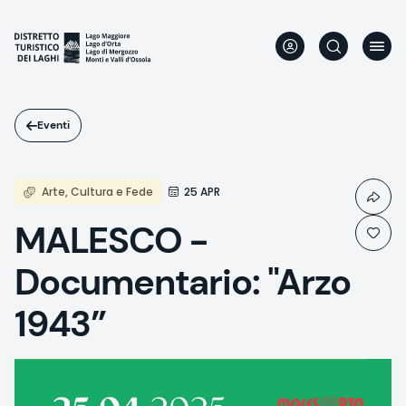
Salta
al
contenuto
principale
Eventi
Arte, Cultura e Fede
25 APR
MALESCO -
Documentario: "Arzo
1943”